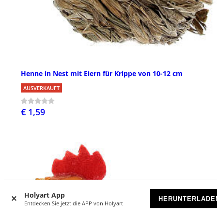
Henne in Nest mit Eiern für Krippe von 10-12 cm
AUSVERKAUFT
€ 1,59
Holyart App
HERUNTERLADE
Entdecken Sie jetzt die APP von Holyart