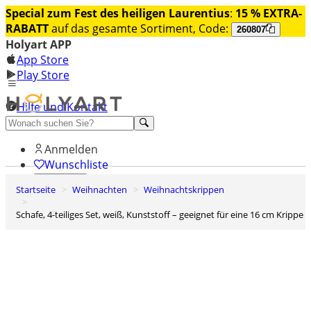
Special zum Fest des heiligen Laurentius
:
15 % EXTRA-
RABATT
auf das gesamte Sortiment, Code:
260807
Holyart APP
App Store
Play Store
Hilfe und Kontakt
Entdecken Sie Premium
Anmelden
Wunschliste
Startseite
Weihnachten
Weihnachtskrippen
0
Warenkorb
Schafe, 4-teiliges Set, weiß, Kunststoff – geeignet für eine 16 cm Krippe