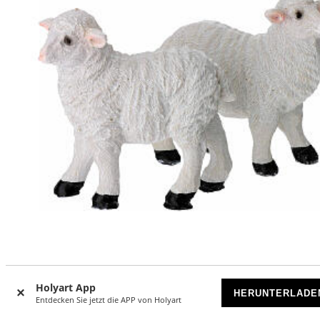
Set mit 2 Schafen aus Resin – für 18 cm Krippe
Holyart App
HERUNTERLADE
VORRÄTIG
Entdecken Sie jetzt die APP von Holyart