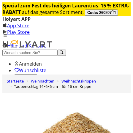
Special zum Fest des heiligen Laurentius
:
15 % EXTRA-
RABATT
auf das gesamte Sortiment,
Code: 260807
Holyart APP
App Store
Play Store
Hilfe und Kontakt
Entdecken Sie Premium
Anmelden
Wunschliste
Startseite
Weihnachten
Weihnachtskrippen
0
Taubenschlag 14×6×6 cm – für 16-cm-Krippe
Warenkorb