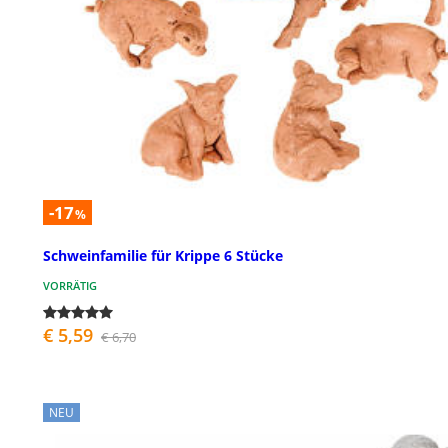
-17
%
Schweinfamilie für Krippe 6 Stücke
VORRÄTIG
€ 5,59
€ 6,70
NEU