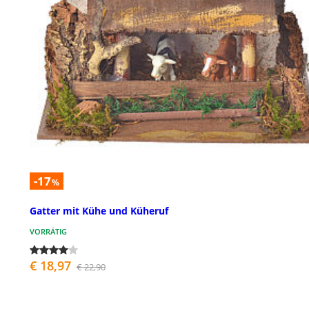
-17
%
Gatter mit Kühe und Küheruf
VORRÄTIG
€ 18,97
€ 22,90