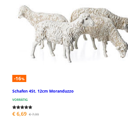
-16
%
Schafen 4St. 12cm Moranduzzo
VORRÄTIG
€ 6,69
€ 7,99