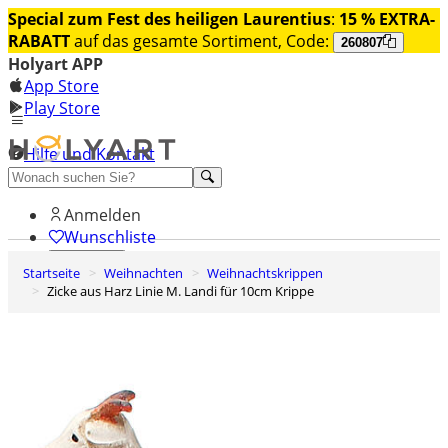
Special zum Fest des heiligen Laurentius
:
15 % EXTRA-
RABATT
auf das gesamte Sortiment, Code:
260807
Holyart APP
App Store
Play Store
Hilfe und Kontakt
Entdecken Sie Premium
Anmelden
Wunschliste
Startseite
Weihnachten
Weihnachtskrippen
0
Zicke aus Harz Linie M. Landi für 10cm Krippe
Warenkorb