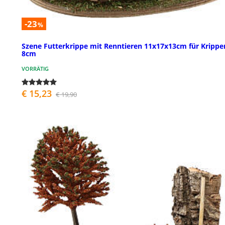
-23
%
Szene Futterkrippe mit Renntieren 11x17x13cm für Krippe
8cm
VORRÄTIG
€ 15,23
€ 19,90