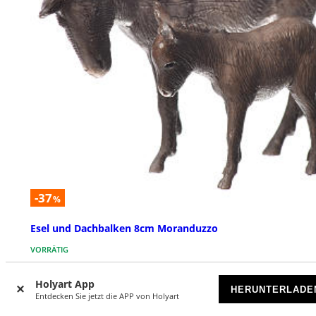
-37
%
Esel und Dachbalken 8cm Moranduzzo
VORRÄTIG
€ 3,79
Holyart App
€ 5,99
HERUNTERLADE
Entdecken Sie jetzt die APP von Holyart