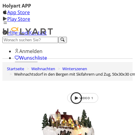
Holyart APP
App Store
Play Store
Hilfe und Kontakt
Entdecken Sie Premium
Anmelden
Wunschliste
Startseite
Weihnachten
Winterszenen
0
Weihnachtsdorf in den Bergen mit Skifahrern und Zug, 50x30x30 c
Warenkorb
VIDEO
1