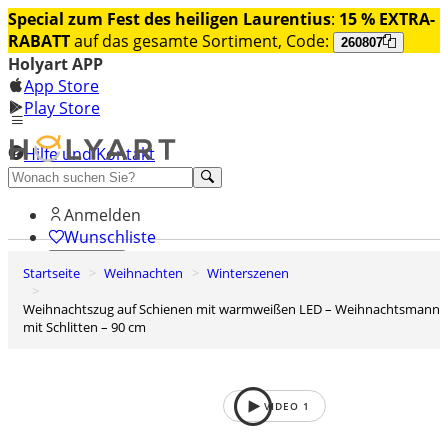
Special zum Fest des heiligen Laurentius
:
15 % EXTRA-
RABATT
auf das gesamte Sortiment, Code:
260807
Holyart APP
App Store
Play Store
Hilfe und Kontakt
Entdecken Sie Premium
Anmelden
Wunschliste
Startseite
Weihnachten
Winterszenen
0
Warenkorb
Weihnachtszug auf Schienen mit warmweißen LED – Weihnachtsmann
mit Schlitten – 90 cm
VIDEO
1