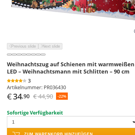
Previous slide
Next slide
Weihnachtszug auf Schienen mit warmweißen
LED – Weihnachtsmann mit Schlitten – 90 cm
3
Artikelnummer:
PR036430
€
34
€ 44,90
,90
-22%
Sofortige Verfügbarkeit
ZUM WARENKORB HINZUFÜGEN