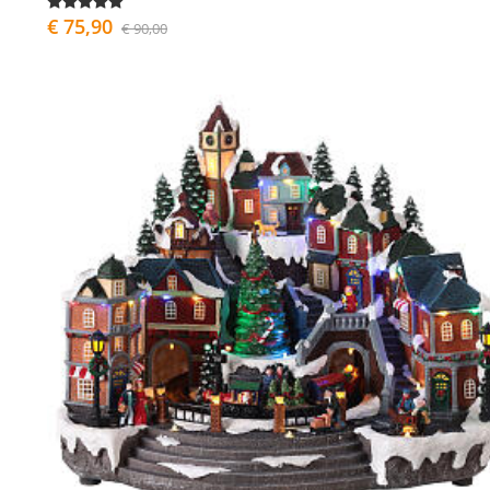
€ 75,90
€ 90,00