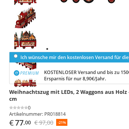
Previous
slide
Next
slide
Ich wünsche mir den kostenlosen Versand für dies
KOSTENLOSER Versand und bis zu 150
Ersparnis für nur 8,90€/Jahr.
Weihnachtszug mit LEDs, 2 Waggons aus Holz –
cm
0
Artikelnummer:
PR018814
€
77
€ 97,00
,00
-21%