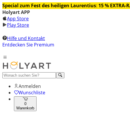
Special zum Fest des heiligen Laurentius
:
15 % EXTRA-
Holyart APP
App Store
Play Store
Hilfe und Kontakt
Entdecken Sie Premium
Anmelden
Wunschliste
0
Warenkorb