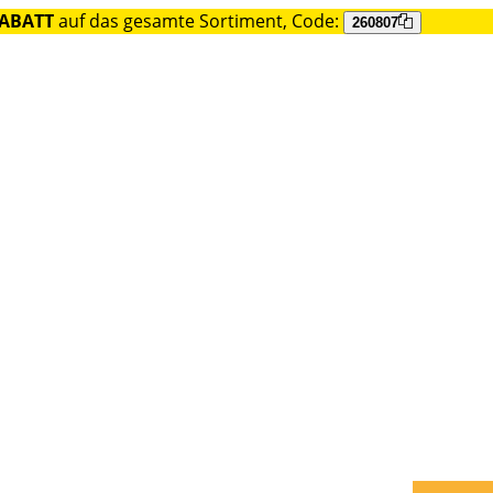
RABATT
auf das gesamte Sortiment, Code:
260807