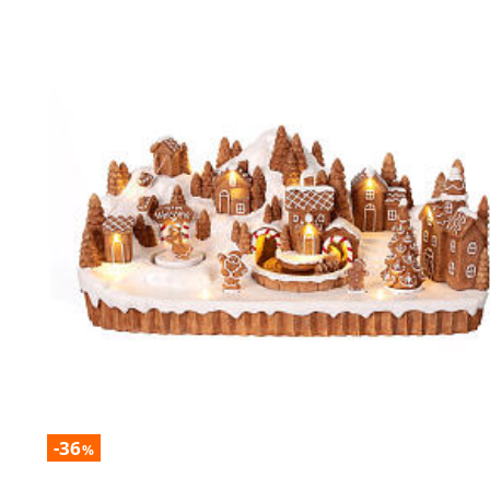
-36
%