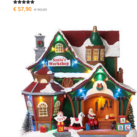
€ 57,90
€ 90,00