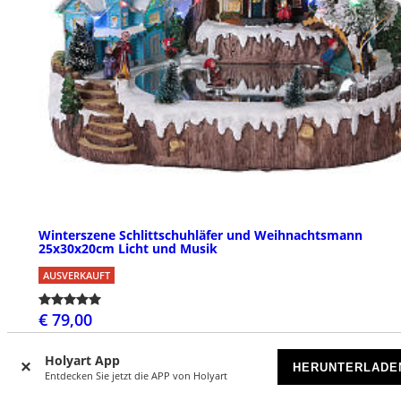
Winterszene Schlittschuhläfer und Weihnachtsmann
25x30x20cm Licht und Musik
AUSVERKAUFT
€ 79,00
Holyart App
HERUNTERLADE
Entdecken Sie jetzt die APP von Holyart