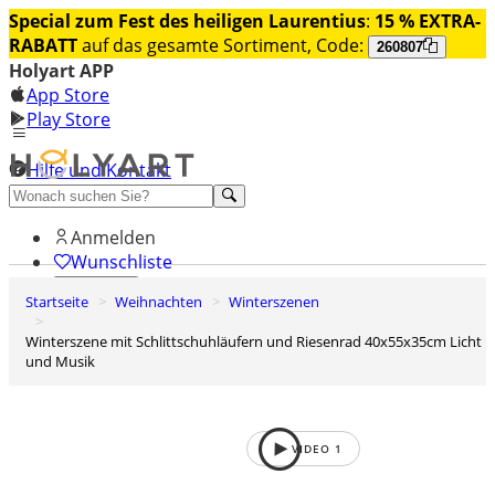
Special zum Fest des heiligen Laurentius
:
15 % EXTRA-
RABATT
auf das gesamte Sortiment, Code:
260807
Holyart APP
App Store
Play Store
Hilfe und Kontakt
Entdecken Sie Premium
Anmelden
Wunschliste
Startseite
Weihnachten
Winterszenen
0
Warenkorb
Winterszene mit Schlittschuhläufern und Riesenrad 40x55x35cm Licht
und Musik
VIDEO
1