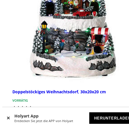
Doppelstöckiges Weihnachtsdorf, 30x20x20 cm
VORRÄTIG
€ 119,00
Holyart App
HERUNTERLADE
Entdecken Sie jetzt die APP von Holyart