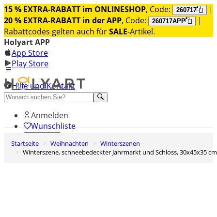
15 % EXTRA-RABATT im ONLINESHOP
, Code:
|
260717
20 % EXTRA-RABATT in der APP
, Code:
|
260717APP
Rabattcodes gelten auch für
SALE
-Artikel.
Holyart APP
App Store
Play Store
Hilfe und Kontakt
Entdecken Sie Premium
Anmelden
Wunschliste
Startseite
Weihnachten
Winterszenen
0
Winterszene, schneebedeckter Jahrmarkt und Schloss, 30x45x35 cm
Warenkorb