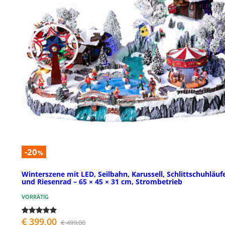
-20
%
Winterszene mit LED, Seilbahn, Karussell, Schlittschuhläuf
und Riesenrad – 65 × 45 × 31 cm, Strombetrieb
VORRÄTIG
€ 399,00
€ 499,00