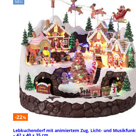
NEU
-22
%
Lebkuchendorf mit animiertem Zug, Licht- und Musikfunk
– 42 × 40 × 35 cm