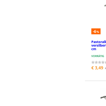
-6
%
Pastoral
versilber
cm
VORRÄTIG
€ 3,49