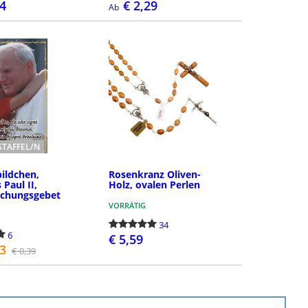
24
€ 2,29
Ab
DETAILS
DETAILS
TAFFEL/N
bildchen,
Rosenkranz Oliven-
Paul II,
Holz, ovalen Perlen
echungsgebet
VORRÄTIG
34
6
€ 5,59
13
€ 0,39
BESTELLEN
DETAILS