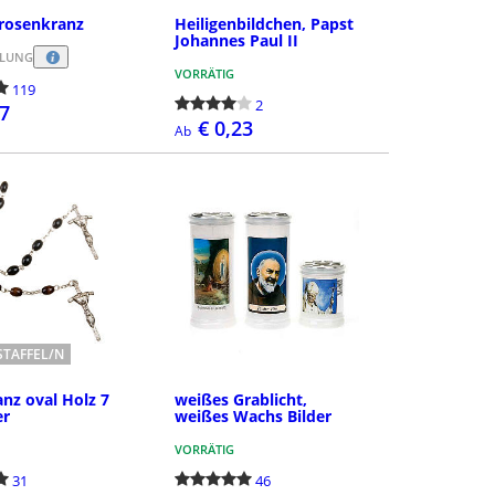
rosenkranz
Heiligenbildchen, Papst
Johannes Paul II
LLUNG
VORRÄTIG
119
2
67
€ 0,23
Ab
DETAILS
DETAILS
TAFFEL/N
nz oval Holz 7
weißes Grablicht,
er
weißes Wachs Bilder
VORRÄTIG
31
46