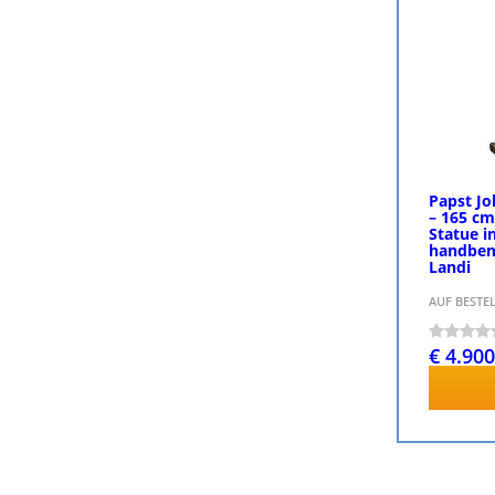
Papst Jo
– 165 cm
Statue in
handbem
Landi
AUF BESTE
€ 4.900