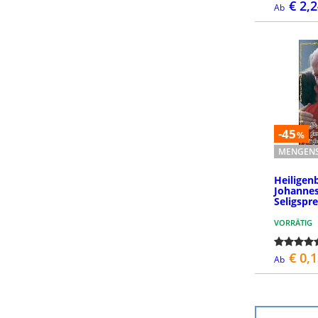
€ 2,
Ab
-45
%
MENGENS
Heiligen
Johannes 
Seligspr
VORRÄTIG
€ 0,
Ab