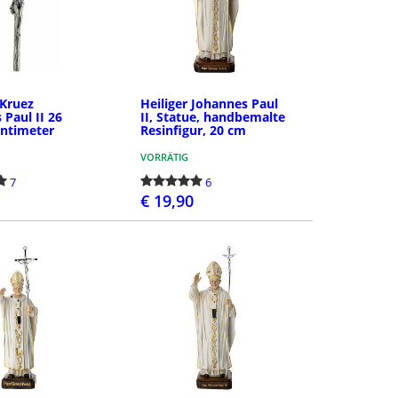
 Kruez
Heiliger Johannes Paul
 Paul II 26
II, Statue, handbemalte
entimeter
Resinfigur, 20 cm
VORRÄTIG
7
6
€ 19,90
BESTELLEN
BESTELLEN