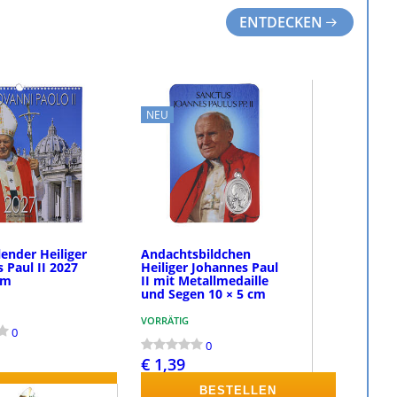
ENTDECKEN
NEU
nder Heiliger
Andachtsbildchen
 Paul II 2027
Heiliger Johannes Paul
cm
II mit Metallmedaille
und Segen 10 × 5 cm
VORRÄTIG
0
0
€ 1,39
BESTELLEN
BESTELLEN