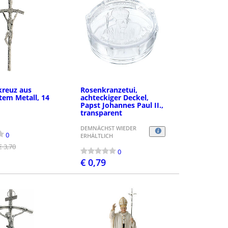
kreuz aus
Rosenkranzetui,
tem Metall, 14
achteckiger Deckel,
Papst Johannes Paul II.,
transparent
DEMNÄCHST WIEDER
0
ERHÄLTLICH
€ 3,70
0
€ 0,79
BESTELLEN
BESTELLEN