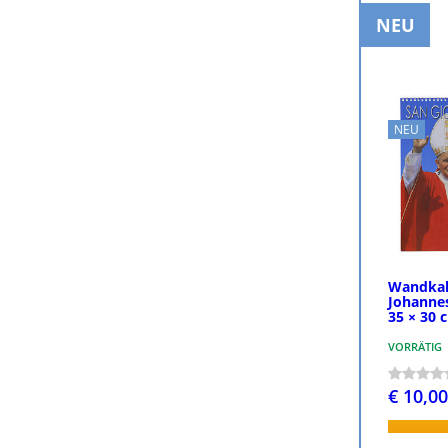
NEU
NEU
Wandkale
Johannes
35 × 30 
VORRÄTIG
€ 10,00