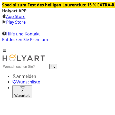
Special zum Fest des heiligen Laurentius
:
15 % EXTRA-
Holyart APP
App Store
Play Store
Hilfe und Kontakt
Entdecken Sie Premium
Anmelden
Wunschliste
0
Warenkorb