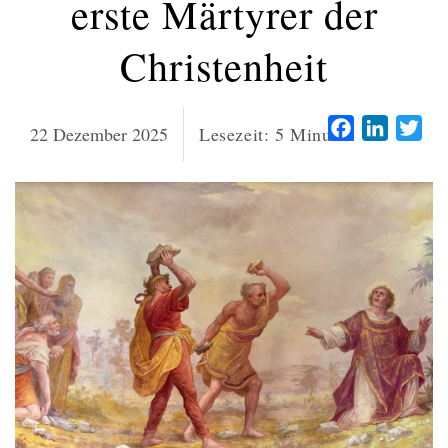
erste Märtyrer der
Christenheit
Facebook
LinkedI
Twi
22 Dezember 2025
Lesezeit:
5
Minuten