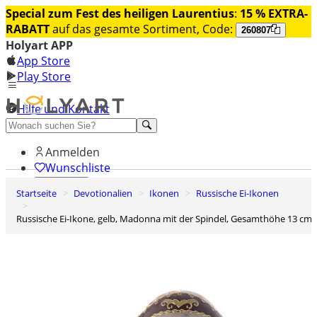
Special zum Fest des heiligen Laurentius
:
15 % EXTRA-
RABATT
auf das gesamte Sortiment, Code:
260807
Holyart APP
App Store
Play Store
Hilfe und Kontakt
Entdecken Sie Premium
Anmelden
Wunschliste
Startseite
Devotionalien
Ikonen
Russische Ei-Ikonen
0
Warenkorb
Russische Ei-Ikone, gelb, Madonna mit der Spindel, Gesamthöhe 13 cm