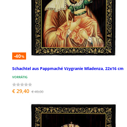
-40
%
Schachtel aus Pappmaché Vzygranie Mladenza, 22x16 cm
VORRÄTIG
€ 29,40
€ 49,00