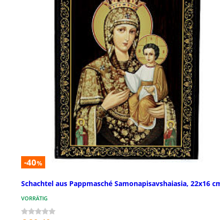
-40
%
Schachtel aus Pappmasché Samonapisavshaiasia, 22x16 c
VORRÄTIG