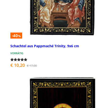
-40
%
Schachtel aus Pappmaché Trinity, 9x6 cm
VORRÄTIG
€ 10,20
€ 17,00