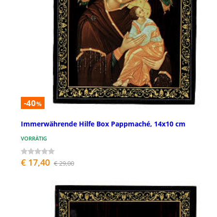
-40
%
Immerwährende Hilfe Box Pappmaché, 14x10 cm
VORRÄTIG
€ 17,40
€ 29,00