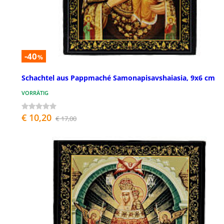
-40
%
Schachtel aus Pappmaché Samonapisavshaiasia, 9x6 cm
VORRÄTIG
€ 10,20
€ 17,00