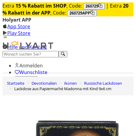
Extra
15 % Rabatt im SHOP
, Code:
| Extra
20
260729
% Rabatt in der APP
, Code:
260729APP
Holyart APP
App Store
Play Store
Hilfe und Kontakt
Entdecken Sie Premium
Anmelden
Wunschliste
Startseite
Devotionalien
Ikonen
Russische Lackdosen
0
Lackdose aus Papiermaché Madonna mit Kind 9x6 cm
Warenkorb