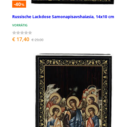
-40
%
Russische Lackdose Samonapisavshaiasia, 14x10 cm
VORRÄTIG
€ 17,40
€ 29,00