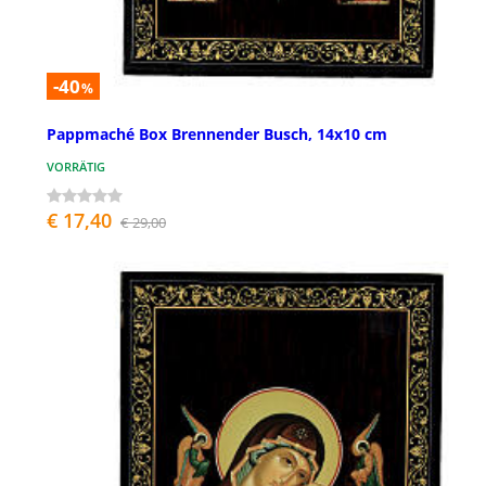
-40
%
Pappmaché Box Brennender Busch, 14x10 cm
VORRÄTIG
€ 17,40
€ 29,00