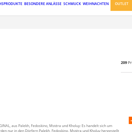
HSPRODUKTE
BESONDERE ANLÄSSE
SCHMUCK
WEIHNACHTEN
OUTLET
209
Pr
INAL, aus Palekh, Fedoskino, Mstëra und Kholuy: Es handelt sich um
den nur in den Dörfern Palekh, Fedoskino, Mstëra und Kholuy hergestellt