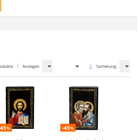
odukte
Anzeigen
Sortierung:
-45
-45
%
%