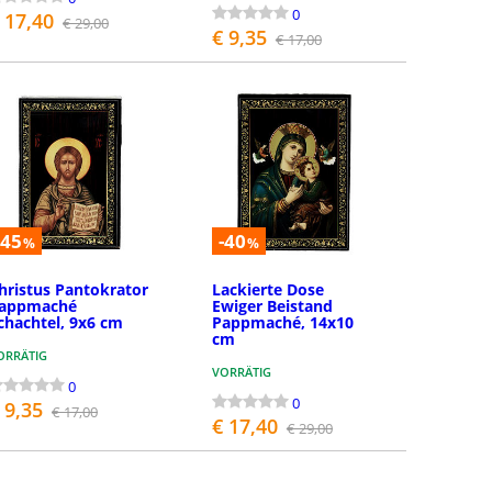
0
 17,40
€ 29,00
€ 9,35
€ 17,00
BESTELLEN
BESTELLEN
-45
-40
%
%
hristus Pantokrator
Lackierte Dose
appmaché
Ewiger Beistand
chachtel, 9x6 cm
Pappmaché, 14x10
cm
ORRÄTIG
VORRÄTIG
0
0
 9,35
€ 17,00
€ 17,40
€ 29,00
BESTELLEN
BESTELLEN