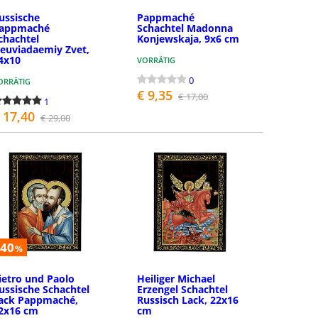
ussische
Pappmaché
appmaché
Schachtel Madonna
chachtel
Konjewskaja, 9x6 cm
euviadaemiy Zvet,
4x10
VORRÄTIG
0
ORRÄTIG
€ 9,35
€ 17,00
1
 17,40
€ 29,00
BESTELLEN
BESTELLEN
-40
%
ietro und Paolo
Heiliger Michael
ussische Schachtel
Erzengel Schachtel
ack Pappmaché,
Russisch Lack, 22x16
2x16 cm
cm