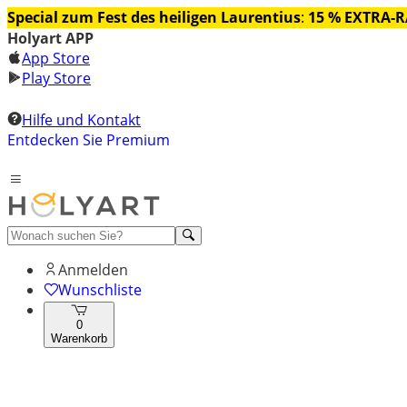
Special zum Fest des heiligen Laurentius
:
15 % EXTRA-
Holyart APP
App Store
Play Store
Hilfe und Kontakt
Entdecken Sie Premium
Anmelden
Wunschliste
0
Warenkorb