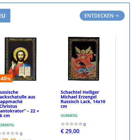
EU
ENTDECKEN
-40
%
ussische
Schachtel Heiliger
ackschatulle aus
Michael Erzengel
appmaché
Russisch Lack, 14x10
Christus
cm
antokrator“ – 22 ×
6 cm
VORRÄTIG
0
ORRÄTIG
€ 29,00
0