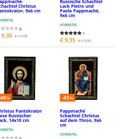
appmaché-
Russische Schachtel
chachtel Christus
Lack Pietro und
antokrator, 9x6 cm
Paolo Pappmaché,
9x6 cm
ORRÄTIG
VORRÄTIG
0
1
 9,35
€ 17,00
€ 9,35
€ 17,00
BESTELLEN
BESTELLEN
-40
-45
%
%
hristus Pantokrator
Pappmaché
ose Russischer
Schachtel Christus
ack, 14x10 cm
auf dem Thron, 9x6
cm
ORRÄTIG
VORRÄTIG
0