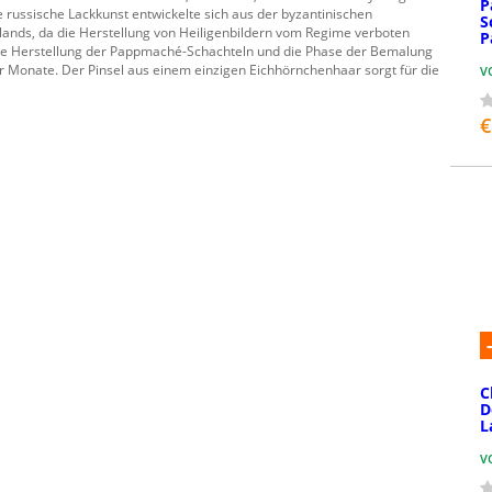
P
 russische Lackkunst entwickelte sich aus der byzantinischen
S
nds, da die Herstellung von Heiligenbildern vom Regime verboten
P
: Die Herstellung der Pappmaché-Schachteln und die Phase der Bemalung
 Monate. Der Pinsel aus einem einzigen Eichhörnchenhaar sorgt für die
V
€
C
D
L
V