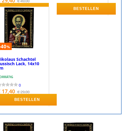
 29,40
€ 49,00
BESTELLEN
BESTELLEN
-40
%
ikolaus Schachtel
ussisch Lack, 14x10
cm
ORRÄTIG
0
 17,40
€ 29,00
BESTELLEN