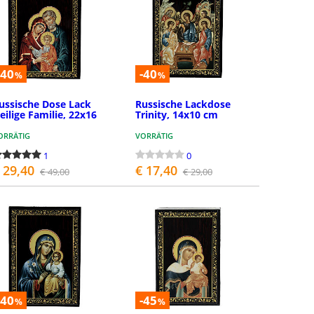
-40
-40
%
%
ussische Dose Lack
Russische Lackdose
eilige Familie, 22x16
Trinity, 14x10 cm
ORRÄTIG
VORRÄTIG
1
0
 29,40
€ 17,40
€ 49,00
€ 29,00
BESTELLEN
BESTELLEN
-40
-45
%
%