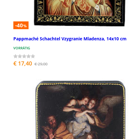
-40
%
Pappmaché Schachtel Vzygranie Mladenza, 14x10 cm
VORRÄTIG
€ 17,40
€ 29,00