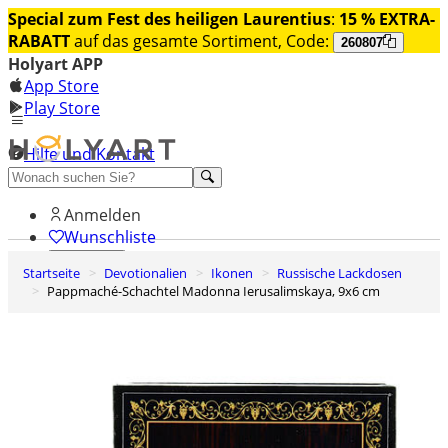
Special zum Fest des heiligen Laurentius
:
15 % EXTRA-
RABATT
auf das gesamte Sortiment, Code:
260807
Holyart APP
App Store
Play Store
Hilfe und Kontakt
Entdecken Sie Premium
Anmelden
Wunschliste
Startseite
Devotionalien
Ikonen
Russische Lackdosen
0
Pappmaché-Schachtel Madonna Ierusalimskaya, 9x6 cm
Warenkorb