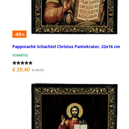
-40
%
Pappmaché Schachtel Christus Pantokrator, 22x16 cm
VORRÄTIG
€ 29,40
€ 49,00