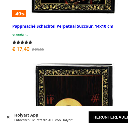
-40
%
Pappmaché Schachtel Perpetual Succour, 14x10 cm
VORRÄTIG
€ 17,40
€ 29,00
Holyart App
HERUNTERLADE
Entdecken Sie jetzt die APP von Holyart