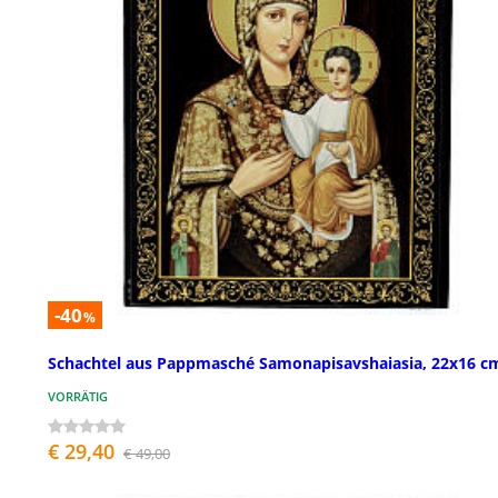
-40
%
Schachtel aus Pappmasché Samonapisavshaiasia, 22x16 c
VORRÄTIG
€ 29,40
€ 49,00