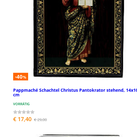
-40
%
Pappmaché Schachtel Christus Pantokrator stehend, 14x1
cm
VORRÄTIG
€ 17,40
€ 29,00