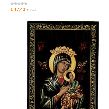
€ 17,40
€ 29,00