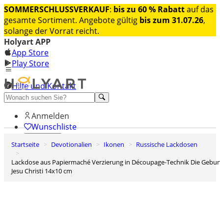
SOMMERSCHLUSSVERKAUF
:
bis zu 60 % Rabatt
auf das
gesamte Sortiment. Angebote gültig
bis zum 31.07.26
,
solange der Vorrat reicht.
Holyart APP
App Store
Play Store
Hilfe und Kontakt
Entdecken Sie Premium
Anmelden
Wunschliste
Startseite
Devotionalien
Ikonen
Russische Lackdosen
0
Warenkorb
Lackdose aus Papiermaché Verzierung in Découpage-Technik Die Geburt
Jesu Christi 14x10 cm