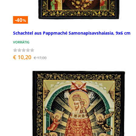
-40
%
Schachtel aus Pappmaché Samonapisavshaiasia, 9x6 cm
VORRÄTIG
€ 10,20
€ 17,00