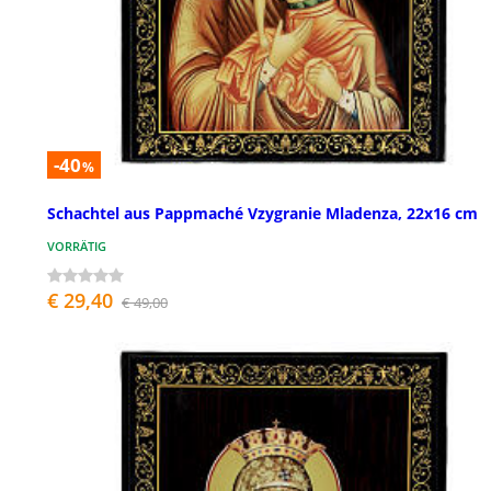
-40
%
Schachtel aus Pappmaché Vzygranie Mladenza, 22x16 cm
VORRÄTIG
€ 29,40
€ 49,00