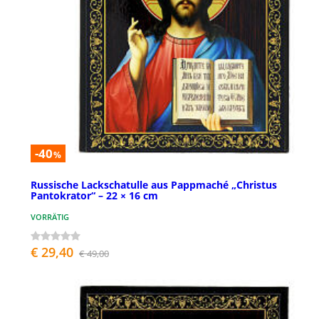
-40
%
Russische Lackschatulle aus Pappmaché „Christus
Pantokrator“ – 22 × 16 cm
VORRÄTIG
€ 29,40
€ 49,00