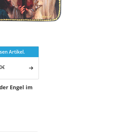
en Artikel.
0€
der Engel im