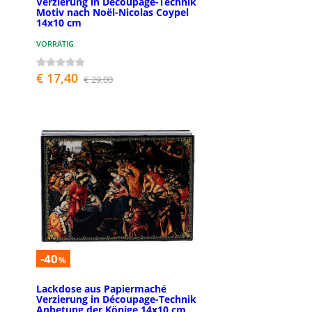
Verzierung in Découpage-Technik
Motiv nach Noël-Nicolas Coypel
14x10 cm
VORRÄTIG
€ 17,40
€ 29,00
-40
%
Lackdose aus Papiermaché
Verzierung in Découpage-Technik
Anbetung der Könige 14x10 cm