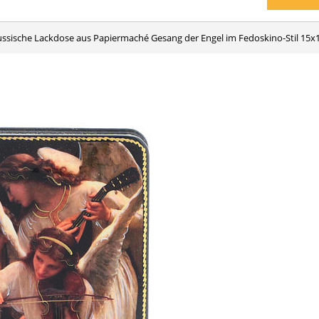
Russische Lackdose aus Papiermaché Gesang der Engel im Fedoskino-Stil 15x