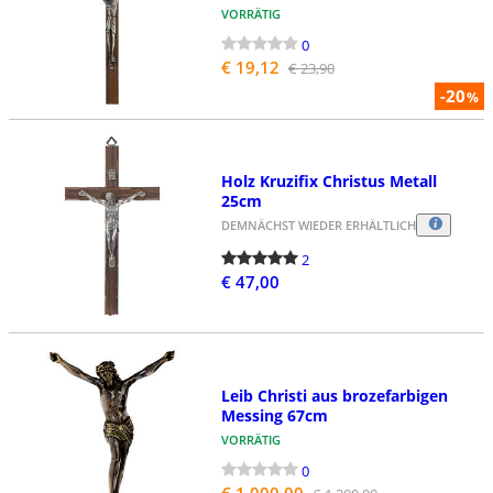
VORRÄTIG
0
€ 19,12
€ 23,90
-20
%
Holz Kruzifix Christus Metall
25cm
DEMNÄCHST WIEDER ERHÄLTLICH
2
€ 47,00
Leib Christi aus brozefarbigen
Messing 67cm
VORRÄTIG
0
€ 1.000,00