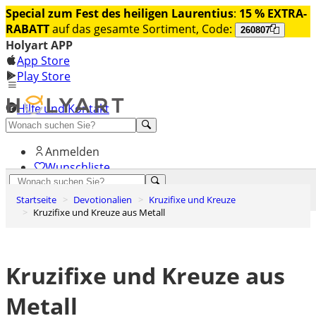
Special zum Fest des heiligen Laurentius
:
15 % EXTRA-
RABATT
auf das gesamte Sortiment, Code:
260807
Holyart APP
App Store
Play Store
Hilfe und Kontakt
Entdecken Sie Premium
Anmelden
Wunschliste
0
Startseite
Devotionalien
Kruzifixe und Kreuze
Warenkorb
Kruzifixe und Kreuze aus Metall
Kruzifixe und Kreuze aus
Metall