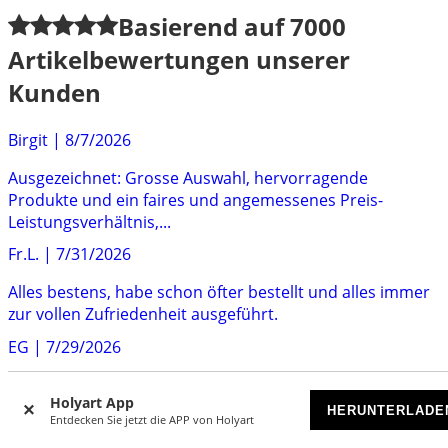
Basierend auf
7000
Artikelbewertungen unserer
Kunden
Birgit
|
8/7/2026
Ausgezeichnet: Grosse Auswahl, hervorragende
Produkte und ein faires und angemessenes Preis-
Leistungsverhältnis,...
Fr.L.
|
7/31/2026
Alles bestens, habe schon öfter bestellt und alles immer
zur vollen Zufriedenheit ausgeführt.
EG
|
7/29/2026
Ich bin mit dem Angebot sehr zufrieden. Ich kann nur
Holyart App
niedrig preisigere Produkte wählen aber diese sind...
HERUNTERLADE
Entdecken Sie jetzt die APP von Holyart
Marco
|
7/28/2026