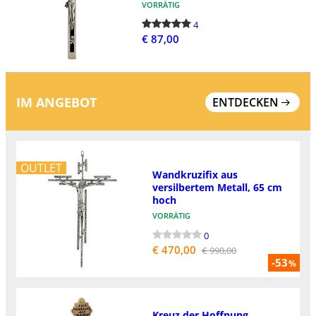
VORRÄTIG
4
€ 87,00
IM ANGEBOT
ENTDECKEN
OUTLET
Wandkruzifix aus
versilbertem Metall, 65 cm
hoch
VORRÄTIG
0
€ 470,00
€ 990,00
-53
%
Kreuz der Hoffnung,