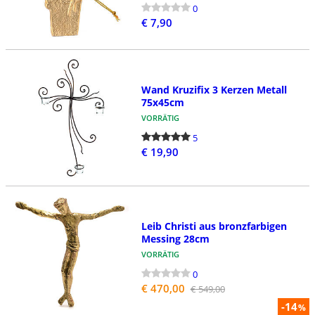
0
€ 7,90
Wand Kruzifix 3 Kerzen Metall
75x45cm
VORRÄTIG
5
€ 19,90
Leib Christi aus bronzfarbigen
Messing 28cm
VORRÄTIG
0
€ 470,00
€ 549,00
-14
%