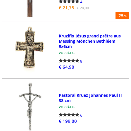
4
€ 21,75
€ 29,00
-25
%
Kruzifix Jésus grand prêtre aus
Messing Mönchen Bethléem
9x6cm
VORRÄTIG
8
€ 64,90
Pastoral Kruez Johannes Paul II
38 cm
VORRÄTIG
6
€ 199,00