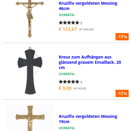
Kruzifix vergoldeten Messing
46cm
VORRÄTIG
1
€ 123,67
€ 149,00
-17
%
Kreuz zum Aufhängen aus
glänzend grauem Emaillack, 20
cm
VORRÄTIG
1
€ 9,00
€ 10,90
-17
%
Kruzifix vergoldeten Messing
19cm
VORRÄTIG