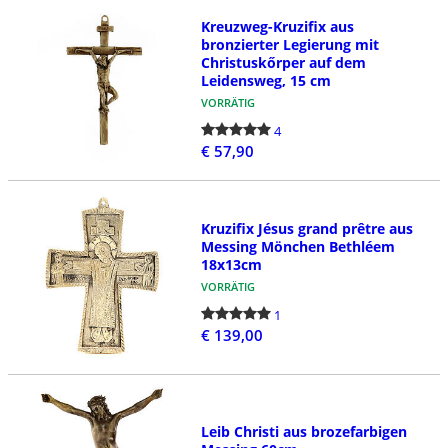
Kreuzweg-Kruzifix aus
bronzierter Legierung mit
Christuskőrper auf dem
Leidensweg, 15 cm
VORRÄTIG
4
€ 57,90
Kruzifix Jésus grand prêtre aus
Messing Mönchen Bethléem
18x13cm
VORRÄTIG
1
€ 139,00
Leib Christi aus brozefarbigen