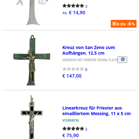
3
€ 14,90
Ab
Bis zu -6
%
Kreuz von San Zeno zum
Aufhängen, 12,5 cm
DEMNÄCHST WIEDER ERHÄLTLICH
0
€ 147,00
Linearkreuz fűr Priester aus
emailliertem Messing, 11 x 5 cm
VORRÄTIG
3
€ 75,90