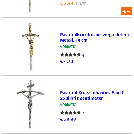
€ 3,49
€ 3,70
-6
%
Pastoralkruzifix aus vergoldetem
Metall, 14 cm
VORRÄTIG
4
€ 4,70
Pastoral Kruez Johannes Paul II
26 silbrig Zentimeter
VORRÄTIG
7
€ 39,90