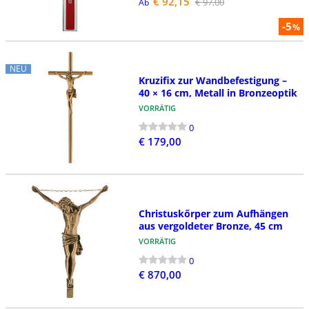
€ 92,15
€ 97,00
Ab
-5
%
NEU
Kruzifix zur Wandbefestigung –
40 × 16 cm, Metall in Bronzeoptik
VORRÄTIG
0
€ 179,00
Christuskőrper zum Aufhängen
aus vergoldeter Bronze, 45 cm
VORRÄTIG
0
€ 870,00