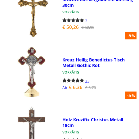
30cm
VORRÄTIG
2
€ 50,26
€ 52,90
-5
%
Kreuz Heilig Benedictus Tisch
Metall Gothic Rot
VORRÄTIG
23
€ 6,36
€ 6,70
Ab
-5
%
Holz Kruzifix Christus Metall
18cm
VORRÄTIG