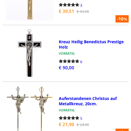
3
€ 39,51
€ 43,90
-10
%
Kreuz Heilig Benedictus Prestige
Holz
VORRÄTIG
6
€ 90,00
Auferstandenen Christus auf
Metallkreuz, 20cm.
VORRÄTIG
5
€ 21,90
€ 24,90