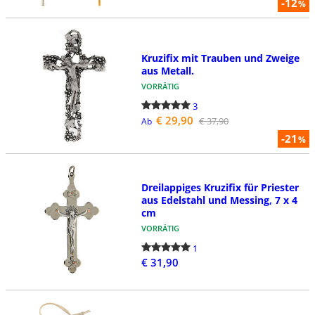
-12
%
Kruzifix mit Trauben und Zweige
aus Metall.
VORRÄTIG
3
€ 29,90
€ 37,90
Ab
-21
%
Dreilappiges Kruzifix für Priester
aus Edelstahl und Messing, 7 x 4
cm
VORRÄTIG
1
€ 31,90