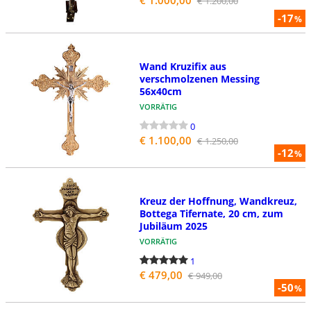
€ 1.200,00
-17
%
Wand Kruzifix aus
verschmolzenen Messing
56x40cm
VORRÄTIG
0
€ 1.100,00
€ 1.250,00
-12
%
Kreuz der Hoffnung, Wandkreuz,
Bottega Tifernate, 20 cm, zum
Jubiläum 2025
VORRÄTIG
1
€ 479,00
€ 949,00
-50
%