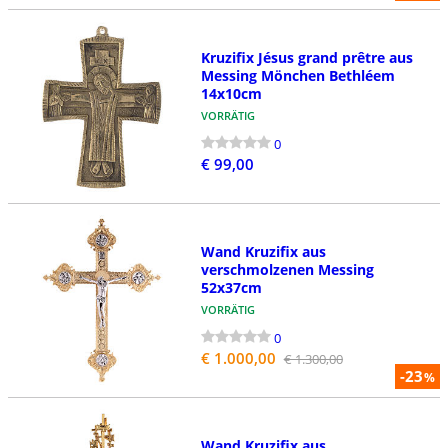
Kruzifix Jésus grand prêtre aus
Messing Mönchen Bethléem
14x10cm
VORRÄTIG
0
€ 99,00
Wand Kruzifix aus
verschmolzenen Messing
52x37cm
VORRÄTIG
0
€ 1.000,00
€ 1.300,00
-23
%
Wand Kruzifix aus