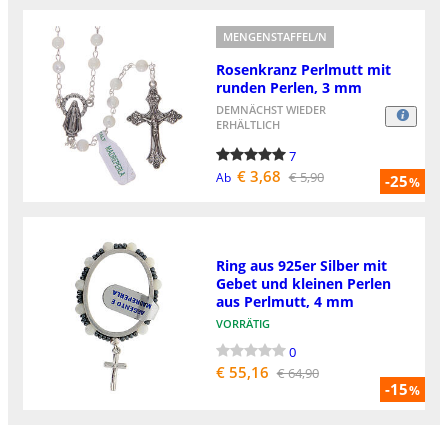
MENGENSTAFFEL/N
Rosenkranz Perlmutt mit
runden Perlen, 3 mm
DEMNÄCHST WIEDER
ERHÄLTLICH
7
€ 3,68
€ 5,90
Ab
-25
%
Ring aus 925er Silber mit
Gebet und kleinen Perlen
aus Perlmutt, 4 mm
VORRÄTIG
0
€ 55,16
€ 64,90
-15
%