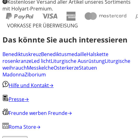
Kostenloser Versand aller Artikel unseres Sortiments
mit Holyart-Premium.
VORKASSE PER ÜBERWEISUNG
Das könnte Sie auch interessieren
Benediktuskreuz
Benediktusmedaille
Halskette
rosenkranze
Led licht
Liturgische Ausrüstung
Liturgische
weihrauch
Messkelche
Osterkerze
Statuen
Madonna
Ziborium
Hilfe und Kontakt
→
Presse
→
Freunde werben Freunde
→
Roma Store
→