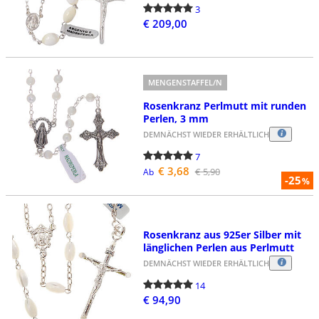
3
€ 209,00
MENGENSTAFFEL/N
Rosenkranz Perlmutt mit runden
Perlen, 3 mm
DEMNÄCHST WIEDER ERHÄLTLICH
7
€ 3,68
€ 5,90
Ab
-25
%
Rosenkranz aus 925er Silber mit
länglichen Perlen aus Perlmutt
DEMNÄCHST WIEDER ERHÄLTLICH
14
€ 94,90