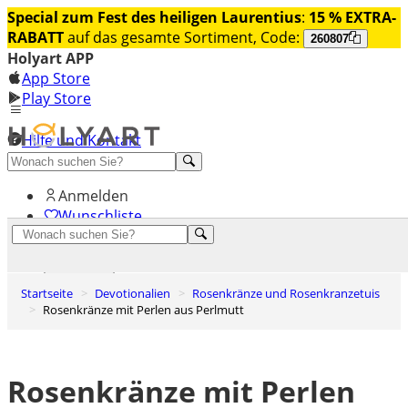
Special zum Fest des heiligen Laurentius
:
15 % EXTRA-
RABATT
auf das gesamte Sortiment, Code:
260807
Holyart APP
App Store
Play Store
Hilfe und Kontakt
Entdecken Sie Premium
Anmelden
Wunschliste
0
Warenkorb
Startseite
Devotionalien
Rosenkränze und Rosenkranzetuis
Rosenkränze mit Perlen aus Perlmutt
Rosenkränze mit Perlen