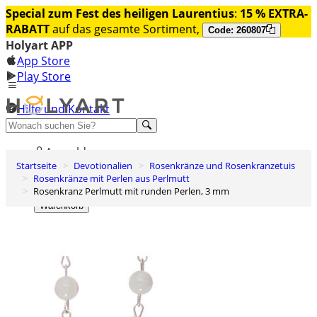
Special zum Fest des heiligen Laurentius
:
15 % EXTRA-
RABATT
auf das gesamte Sortiment,
Code: 260807
Holyart APP
App Store
Play Store
Hilfe und Kontakt
Entdecken Sie Premium
Anmelden
Startseite
Devotionalien
Rosenkränze und Rosenkranzetuis
Wunschliste
Rosenkränze mit Perlen aus Perlmutt
Rosenkranz Perlmutt mit runden Perlen, 3 mm
0
Warenkorb