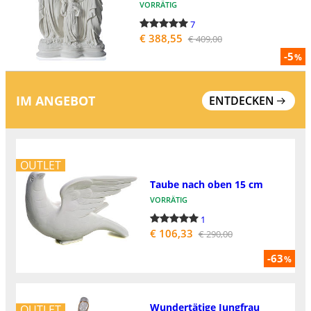
VORRÄTIG
7
€ 388,55
€ 409,00
-5
%
IM ANGEBOT
ENTDECKEN
OUTLET
Taube nach oben 15 cm
VORRÄTIG
1
€ 106,33
€ 290,00
-63
%
Wundertätige Jungfrau
OUTLET