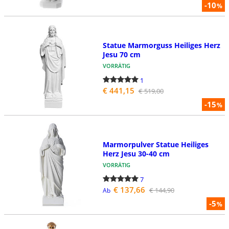
-10
%
Statue Marmorguss Heiliges Herz
Jesu 70 cm
VORRÄTIG
1
€ 441,15
€ 519,00
-15
%
Marmorpulver Statue Heiliges
Herz Jesu 30-40 cm
VORRÄTIG
7
€ 137,66
€ 144,90
Ab
-5
%