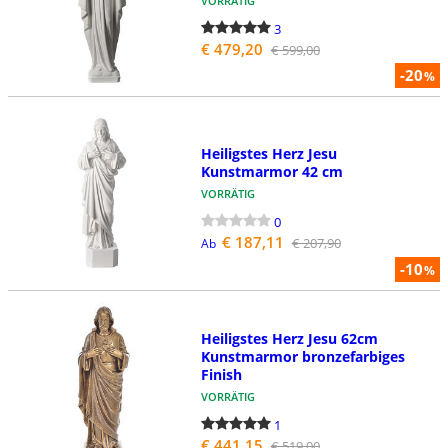
VORRÄTIG
3
€ 479,20
€ 599,00
-20
%
Heiligstes Herz Jesu
Kunstmarmor 42 cm
VORRÄTIG
0
€ 187,11
€ 207,90
Ab
-10
%
Heiligstes Herz Jesu 62cm
Kunstmarmor bronzefarbiges
Finish
VORRÄTIG
1
€ 441,15
€ 519,00