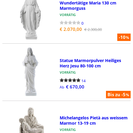
Wundertätige Maria 130 cm
Marmorguss
VORRÄTIG
0
€ 2.070,00
€ 2.300,00
-10
%
Statue Marmorpulver Heiliges
Herz Jesu 80-100 cm
VORRÄTIG
14
€ 670,00
Ab
Bis zu -5
%
Michelangelos Pietà aus weissem
Marmor 13-19 cm
VORRÄTIG