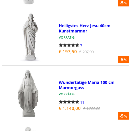
-5
%
Heiligstes Herz Jesu 40cm
Kunstmarmor
VORRÄTIG
7
€ 197,50
€ 207,90
-5
%
Wundertätige Maria 100 cm
Marmorguss
VORRÄTIG
11
€ 1.140,00
€ 1.200,00
-5
%