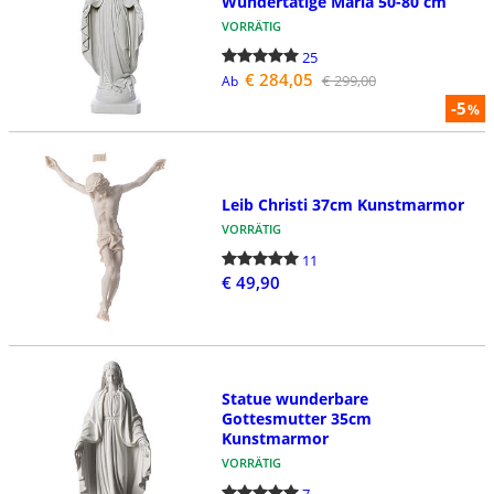
Wundertätige Maria 50-80 cm
VORRÄTIG
25
€ 284,05
€ 299,00
Ab
-5
%
Leib Christi 37cm Kunstmarmor
VORRÄTIG
11
€ 49,90
Statue wunderbare
Gottesmutter 35cm
Kunstmarmor
VORRÄTIG
7