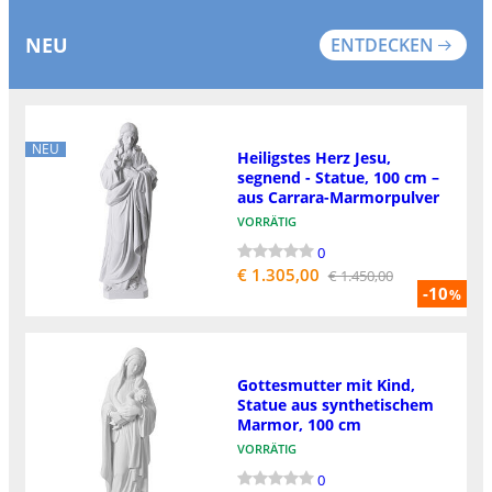
NEU
ENTDECKEN
NEU
Heiligstes Herz Jesu,
segnend - Statue, 100 cm –
aus Carrara-Marmorpulver
VORRÄTIG
0
€ 1.305,00
€ 1.450,00
-10
%
Gottesmutter mit Kind,
Statue aus synthetischem
Marmor, 100 cm
VORRÄTIG
0