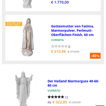
€ 1.770,00
OUTLET
Gottesmutter von Fatima,
Marmorpulver, Perlmutt-
Oberflächen-Finish, 60 cm
VORRÄTIG
0
€ 310,98
€ 519,00
-40
%
Der Heiland Marmorguss 40-60-
80 cm
VORRÄTIG
12
€ 322,05
€ 339,00
Ab