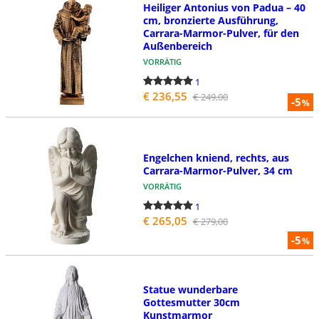
Heiliger Antonius von Padua – 40
cm, bronzierte Ausführung,
Carrara-Marmor-Pulver, für den
Außenbereich
VORRÄTIG
1
€ 236,55
€ 249,00
-5
%
Engelchen kniend, rechts, aus
Carrara-Marmor-Pulver, 34 cm
VORRÄTIG
1
€ 265,05
€ 279,00
-5
%
Statue wunderbare
Gottesmutter 30cm
Kunstmarmor