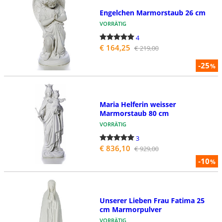
Engelchen Marmorstaub 26 cm
VORRÄTIG
4
€ 164,25
€ 219,00
-25
%
Maria Helferin weisser
Marmorstaub 80 cm
VORRÄTIG
3
€ 836,10
€ 929,00
-10
%
Unserer Lieben Frau Fatima 25
cm Marmorpulver
VORRÄTIG