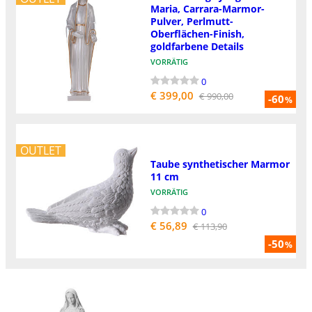
Maria, Carrara-Marmor-
Pulver, Perlmutt-
Oberflächen-Finish,
goldfarbene Details
VORRÄTIG
0
€ 399,00
€ 990,00
-60
%
OUTLET
Taube synthetischer Marmor
11 cm
VORRÄTIG
0
€ 56,89
€ 113,90
-50
%