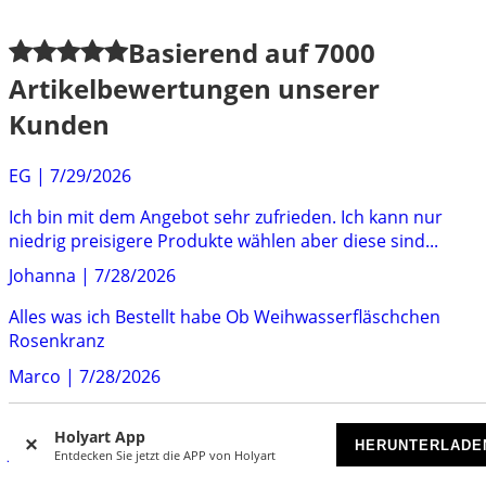
Basierend auf
7000
Artikelbewertungen unserer
Kunden
EG
|
7/29/2026
Ich bin mit dem Angebot sehr zufrieden. Ich kann nur
niedrig preisigere Produkte wählen aber diese sind...
Johanna
|
7/28/2026
Alles was ich Bestellt habe Ob Weihwasserfläschchen
Rosenkranz
Marco
|
7/28/2026
Schöne Ware - schnelle Lieferung - guter Preis alles top!
Holyart App
HERUNTERLADE
Jochen
|
7/23/2026
Entdecken Sie jetzt die APP von Holyart