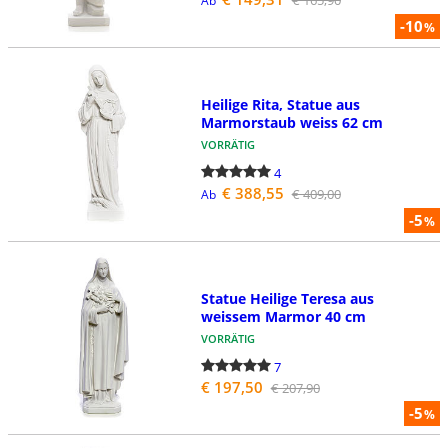
€ 165,90
Ab
-10
%
Heilige Rita, Statue aus
Marmorstaub weiss 62 cm
VORRÄTIG
4
€ 388,55
€ 409,00
Ab
-5
%
Statue Heilige Teresa aus
weissem Marmor 40 cm
VORRÄTIG
7
€ 197,50
€ 207,90
-5
%