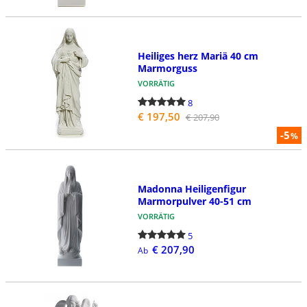
Heiliges herz Mariä 40 cm
Marmorguss
VORRÄTIG
8
€ 197,50
€ 207,90
-5
%
Madonna Heiligenfigur
Marmorpulver 40-51 cm
VORRÄTIG
5
€ 207,90
Ab