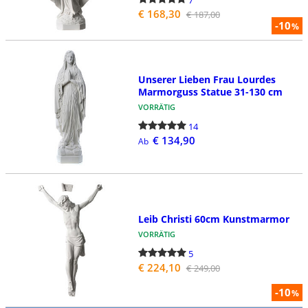
€ 168,30
€ 187,00
-10
%
Unserer Lieben Frau Lourdes
Marmorguss Statue 31-130 cm
VORRÄTIG
14
€ 134,90
Ab
Leib Christi 60cm Kunstmarmor
VORRÄTIG
5
€ 224,10
€ 249,00
-10
%