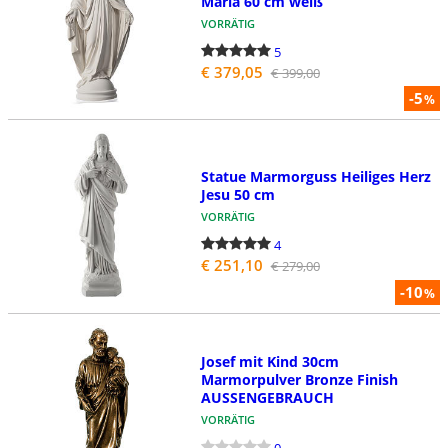
Maria 60 cm weiß
VORRÄTIG
5
€ 379,05
€ 399,00
-5
%
Statue Marmorguss Heiliges Herz
Jesu 50 cm
VORRÄTIG
4
€ 251,10
€ 279,00
-10
%
Josef mit Kind 30cm
Marmorpulver Bronze Finish
AUSSENGEBRAUCH
VORRÄTIG
0