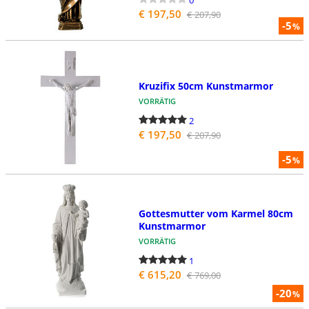
€ 197,50
€ 207,90
-5
%
Kruzifix 50cm Kunstmarmor
VORRÄTIG
2
€ 197,50
€ 207,90
-5
%
Gottesmutter vom Karmel 80cm
Kunstmarmor
VORRÄTIG
1
€ 615,20
€ 769,00
-20
%