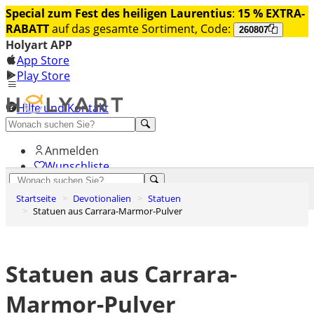
Special zum Fest des heiligen Laurentius
:
15 % EXTRA-
RABATT
auf das gesamte Sortiment, Code:
260807
Holyart APP
App Store
Play Store
Hilfe und Kontakt
Entdecken Sie Premium
Anmelden
Wunschliste
0
Startseite
Devotionalien
Statuen
Warenkorb
Statuen aus Carrara-Marmor-Pulver
Statuen aus Carrara-
Marmor-Pulver