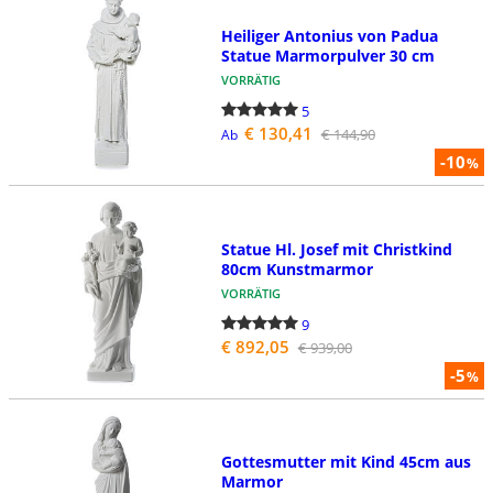
Heiliger Antonius von Padua
Statue Marmorpulver 30 cm
VORRÄTIG
5
€ 130,41
€ 144,90
Ab
-10
%
Statue Hl. Josef mit Christkind
80cm Kunstmarmor
VORRÄTIG
9
€ 892,05
€ 939,00
-5
%
Gottesmutter mit Kind 45cm aus
Marmor