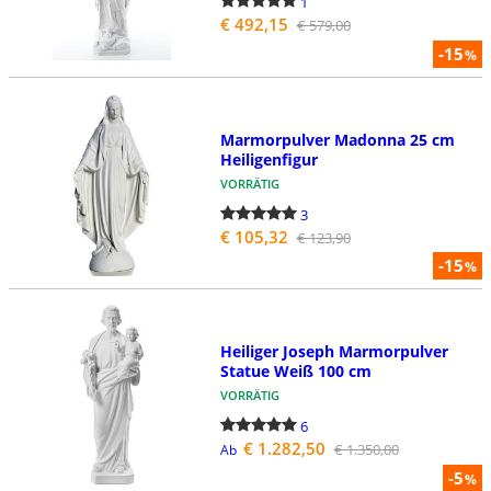
1
€ 492,15
€ 579,00
-15
%
Marmorpulver Madonna 25 cm
Heiligenfigur
VORRÄTIG
3
€ 105,32
€ 123,90
-15
%
Heiliger Joseph Marmorpulver
Statue Weiß 100 cm
VORRÄTIG
6
€ 1.282,50
€ 1.350,00
Ab
-5
%