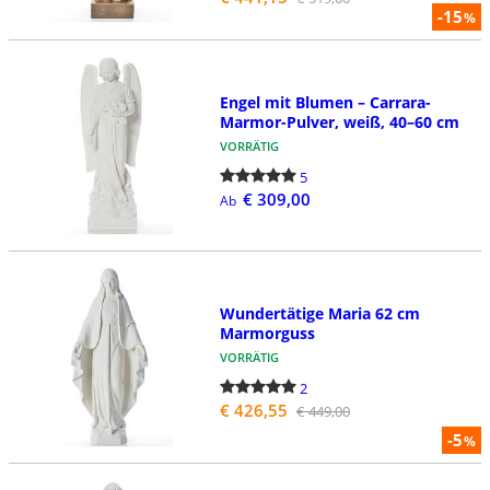
-15
%
Engel mit Blumen – Carrara-
Marmor-Pulver, weiß, 40–60 cm
VORRÄTIG
5
€ 309,00
Ab
Wundertätige Maria 62 cm
Marmorguss
VORRÄTIG
2
€ 426,55
€ 449,00
-5
%