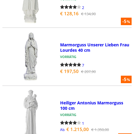
2
€ 128,16
€ 134,90
-5
%
Marmorguss Unserer Lieben Frau
Lourdes 40 cm
VORRÄTIG
7
€ 197,50
€ 207,90
-5
%
Heiliger Antonius Marmorguss
100 cm
VORRÄTIG
1
€ 1.215,00
€ 1.350,00
Ab