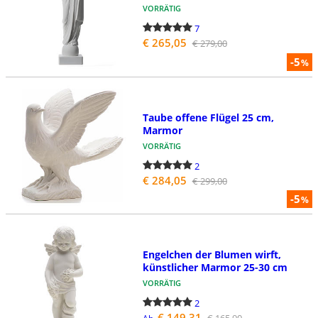
VORRÄTIG
7
€ 265,05
€ 279,00
-5
%
Taube offene Flügel 25 cm,
Marmor
VORRÄTIG
2
€ 284,05
€ 299,00
-5
%
Engelchen der Blumen wirft,
künstlicher Marmor 25-30 cm
VORRÄTIG
2
€ 149,31