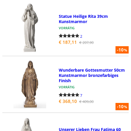
Statue Heilige Rita 39cm
Kunstmarmor
VORRÄTIG
2
€ 187,11
€ 207,90
-10
%
Wunderbare Gottesmutter 50cm
Kunstmarmor bronzefarbiges
Finish
VORRÄTIG
7
€ 368,10
€ 409,00
-10
%
Unserer Lieben Frau Fatima 60