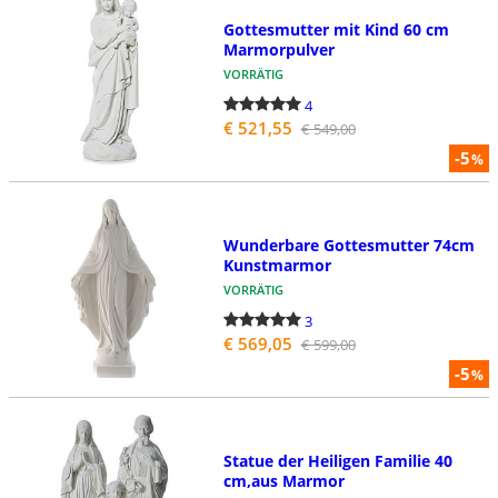
Gottesmutter mit Kind 60 cm
Marmorpulver
VORRÄTIG
4
€ 521,55
€ 549,00
-5
%
Wunderbare Gottesmutter 74cm
Kunstmarmor
VORRÄTIG
3
€ 569,05
€ 599,00
-5
%
Statue der Heiligen Familie 40
cm,aus Marmor