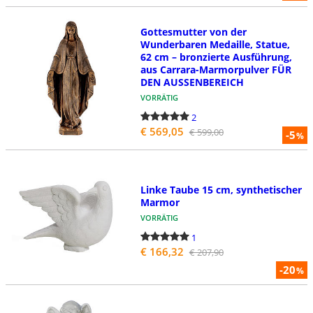
Gottesmutter von der
Wunderbaren Medaille, Statue,
62 cm – bronzierte Ausführung,
aus Carrara-Marmorpulver FÜR
DEN AUSSENBEREICH
VORRÄTIG
2
€ 569,05
€ 599,00
-5
%
Linke Taube 15 cm, synthetischer
Marmor
VORRÄTIG
1
€ 166,32
€ 207,90
-20
%