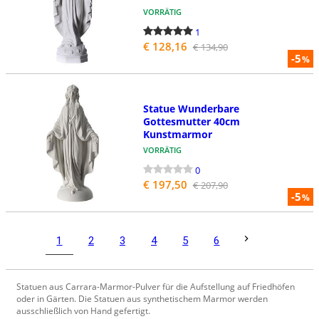
VORRÄTIG
1
€ 128,16
€ 134,90
-5
%
Statue Wunderbare
Gottesmutter 40cm
Kunstmarmor
VORRÄTIG
0
€ 197,50
€ 207,90
-5
%
1
2
3
4
5
6
Statuen aus Carrara-Marmor-Pulver für die Aufstellung auf Friedhöfen
oder in Gärten. Die Statuen aus synthetischem Marmor werden
ausschließlich von Hand gefertigt.