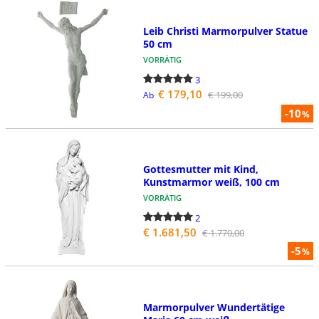
Leib Christi Marmorpulver Statue
50 cm
VORRÄTIG
3
€ 179,10
€ 199,00
Ab
-10
%
Gottesmutter mit Kind,
Kunstmarmor weiß, 100 cm
VORRÄTIG
2
€ 1.681,50
€ 1.770,00
-5
%
Marmorpulver Wundertätige