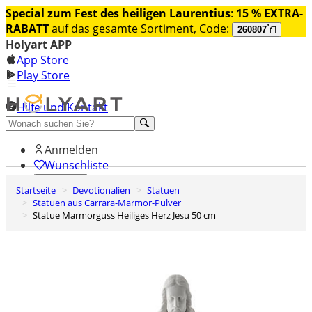
Special zum Fest des heiligen Laurentius
:
15 % EXTRA-
RABATT
auf das gesamte Sortiment, Code:
260807
Holyart APP
App Store
Play Store
Hilfe und Kontakt
Entdecken Sie Premium
Anmelden
Wunschliste
Startseite
Devotionalien
Statuen
0
Statuen aus Carrara-Marmor-Pulver
Warenkorb
Statue Marmorguss Heiliges Herz Jesu 50 cm