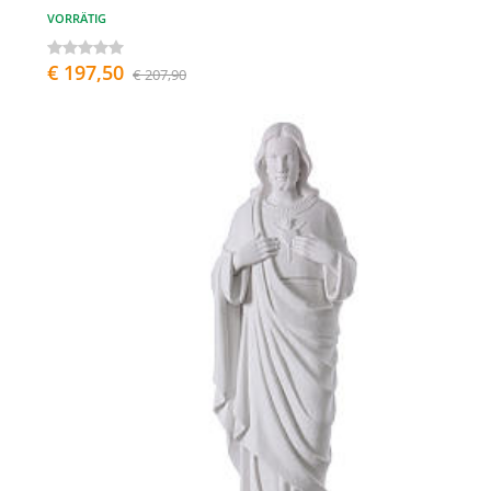
VORRÄTIG
€ 197,50
€ 207,90