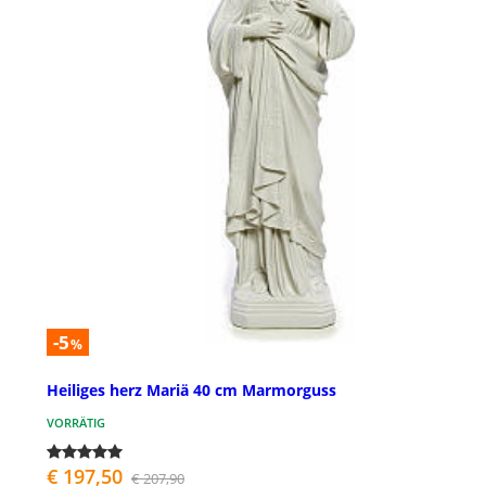
-5
%
Heiliges herz Mariä 40 cm Marmorguss
VORRÄTIG
€ 197,50
€ 207,90