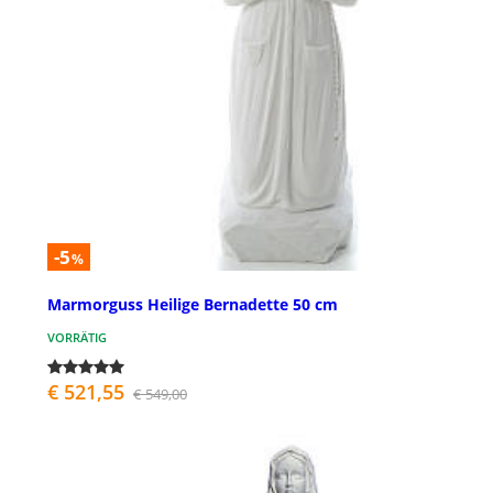
-5
%
Marmorguss Heilige Bernadette 50 cm
VORRÄTIG
€ 521,55
€ 549,00