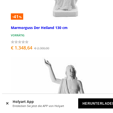
-41
%
Marmorguss Der Heiland 130 cm
VORRÄTIG
€ 1.348,64
€ 2.300,00
Holyart App
HERUNTERLADE
Entdecken Sie jetzt die APP von Holyart