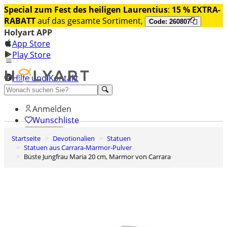
Special zum Fest des heiligen Laurentius
:
15 % EXTRA-
RABATT
auf das gesamte Sortiment,
Code: 260807
Holyart APP
App Store
Play Store
Hilfe und Kontakt
Entdecken Sie Premium
Anmelden
Wunschliste
Startseite
Devotionalien
Statuen
0
Statuen aus Carrara-Marmor-Pulver
Warenkorb
Büste Jungfrau Maria 20 cm, Marmor von Carrara