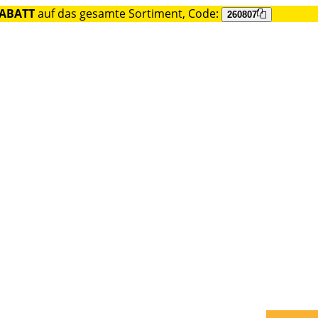
RABATT
auf das gesamte Sortiment, Code:
260807