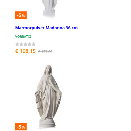
-5
%
Marmorpulver Madonna 36 cm
VORRÄTIG
€ 168,15
€ 177,00
-5
%