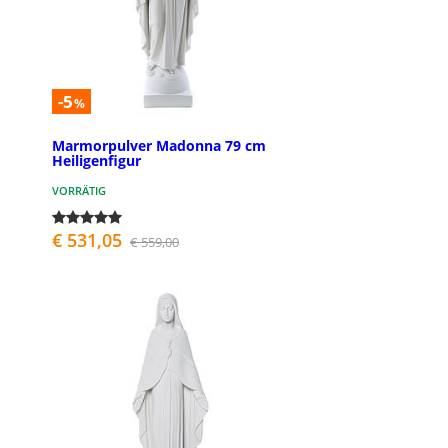
-5
%
Marmorpulver Madonna 79 cm
Heiligenfigur
VORRÄTIG
€ 531,05
€ 559,00