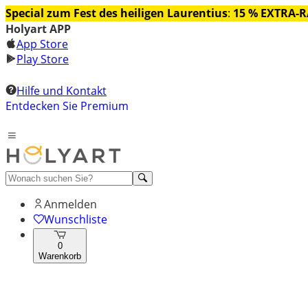
Special zum Fest des heiligen Laurentius
:
15 % EXTRA-
Holyart APP
App Store
Play Store
Hilfe und Kontakt
Entdecken Sie Premium
Anmelden
Wunschliste
0
Warenkorb