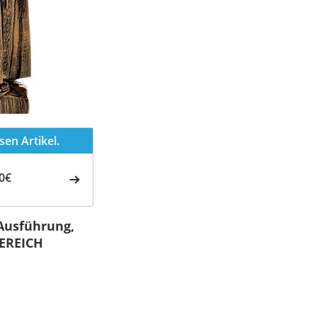
en Artikel.
0€
 Ausführung,
EREICH