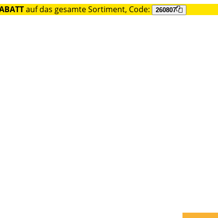
RABATT
auf das gesamte Sortiment, Code:
260807