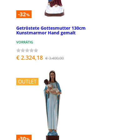
-32
%
Getröstete Gottesmutter 130cm
Kunstmarmor Hand gemalt
VORRÄTIG
€ 2.324,18
€ 3.400,00
OUTLET
-30
%