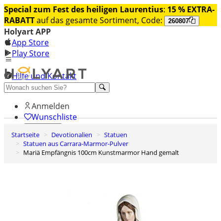
Special zum Fest des heiligen Laurentius
:
15 % EXTRA-
RABATT
auf das gesamte Sortiment, Code:
260807
Holyart APP
App Store
Play Store
Hilfe und Kontakt
Entdecken Sie Premium
Anmelden
Wunschliste
Startseite
Devotionalien
Statuen
0
Statuen aus Carrara-Marmor-Pulver
Warenkorb
Mariä Empfängnis 100cm Kunstmarmor Hand gemalt