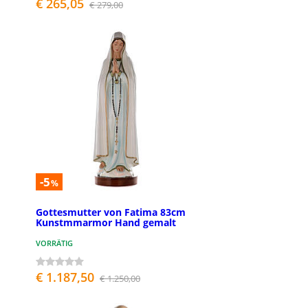
€ 265,05
€ 279,00
-5
%
Gottesmutter von Fatima 83cm
Kunstmmarmor Hand gemalt
VORRÄTIG
€ 1.187,50
€ 1.250,00