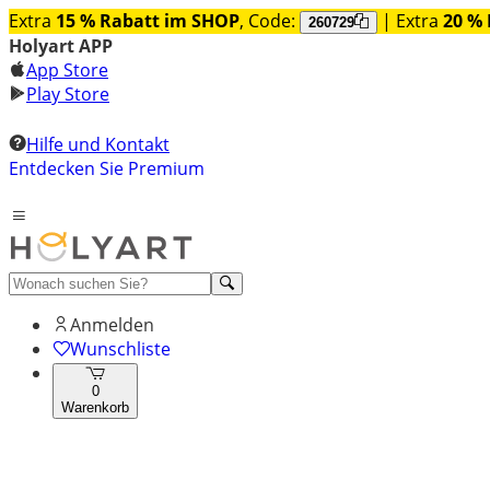
Extra
15 % Rabatt im SHOP
, Code:
| Extra
20 % 
260729
Holyart APP
App Store
Play Store
Hilfe und Kontakt
Entdecken Sie Premium
Anmelden
Wunschliste
0
Warenkorb