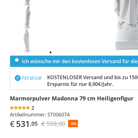
Previous
slide
Next
slide
Ich wünsche mir den kostenlosen Versand für dies
KOSTENLOSER Versand und bis zu 150
Ersparnis für nur 8,90€/Jahr.
Marmorpulver Madonna 79 cm Heiligenfigur
2
Artikelnummer:
ST006074
€
531
€ 559,00
,05
-5%