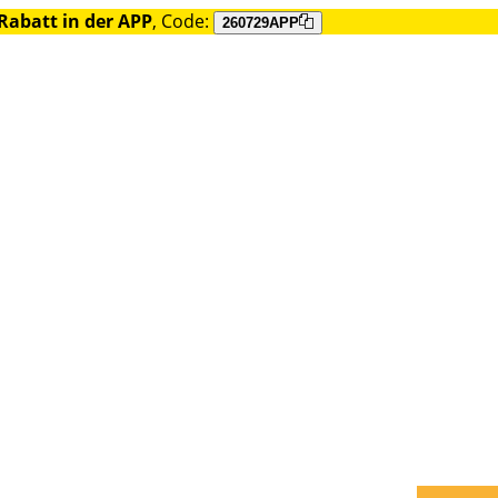
Rabatt in der APP
, Code:
260729APP