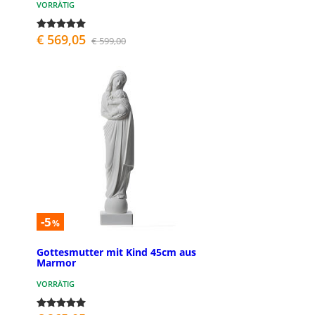
VORRÄTIG
€ 569,05
€ 599,00
-5
%
Gottesmutter mit Kind 45cm aus
Marmor
VORRÄTIG