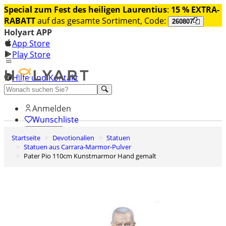
Special zum Fest des heiligen Laurentius
:
15 % EXTRA-
RABATT
auf das gesamte Sortiment, Code:
260807
Holyart APP
App Store
Play Store
Hilfe und Kontakt
Entdecken Sie Premium
Anmelden
Wunschliste
Startseite
Devotionalien
Statuen
0
Statuen aus Carrara-Marmor-Pulver
Warenkorb
Pater Pio 110cm Kunstmarmor Hand gemalt