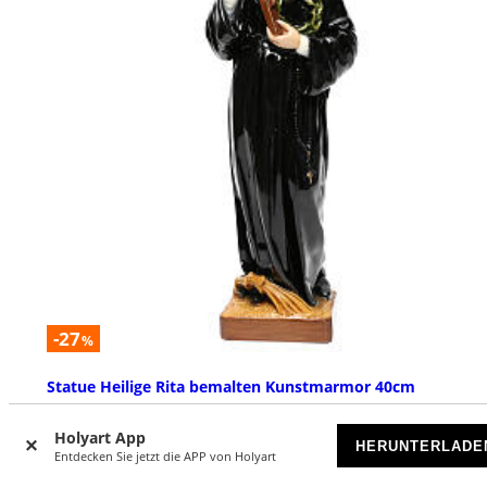
-27
%
Statue Heilige Rita bemalten Kunstmarmor 40cm
VORRÄTIG
Holyart App
HERUNTERLADE
Entdecken Sie jetzt die APP von Holyart
€ 219,00
€ 299,00