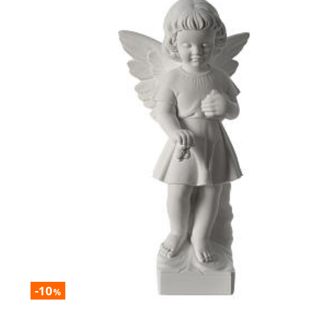
-10
%