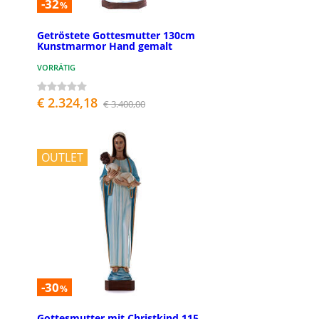
-32
%
Getröstete Gottesmutter 130cm
Kunstmarmor Hand gemalt
VORRÄTIG
€ 2.324,18
€ 3.400,00
OUTLET
-30
%
Gottesmutter mit Christkind 115