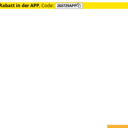
Rabatt in der APP
, Code:
260729APP