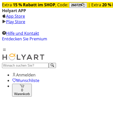
Extra
15 % Rabatt im SHOP
, Code:
| Extra
20 % 
260729
Holyart APP
App Store
Play Store
Hilfe und Kontakt
Entdecken Sie Premium
Anmelden
Wunschliste
0
Warenkorb