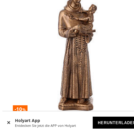
-10
%
Holyart App
Heiliger Antonius von Padua, Statue, 60 cm – bronzierte
HERUNTERLADE
Entdecken Sie jetzt die APP von Holyart
Ausführung, aus Carrara-Marmorpulver FÜR DEN
AUSSENBEREICH