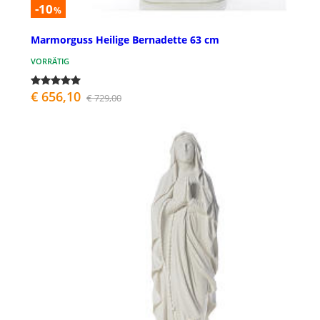
-10
%
Marmorguss Heilige Bernadette 63 cm
VORRÄTIG
€ 656,10
€ 729,00