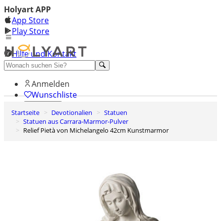
Holyart APP
App Store
Play Store
Hilfe und Kontakt
Entdecken Sie Premium
Anmelden
Wunschliste
Startseite
Devotionalien
Statuen
0
Statuen aus Carrara-Marmor-Pulver
Warenkorb
Relief Pietà von Michelangelo 42cm Kunstmarmor