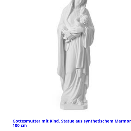
Gottesmutter mit Kind, Statue aus synthetischem Marmor
100 cm