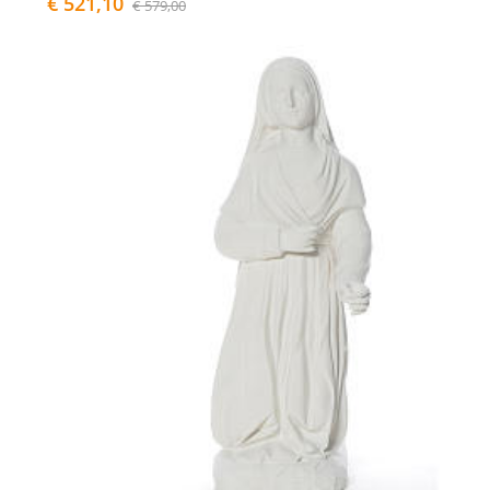
€ 521,10
€ 579,00