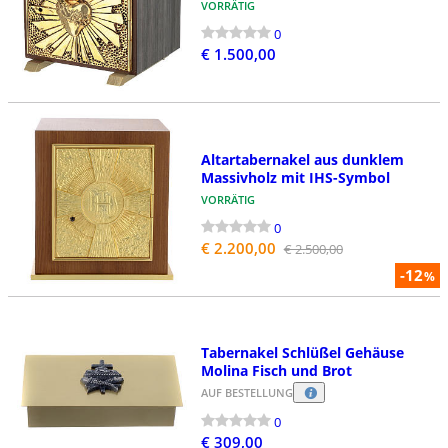
VORRÄTIG
0
€ 1.500,00
Altartabernakel aus dunklem
Massivholz mit IHS-Symbol
VORRÄTIG
0
€ 2.200,00
€ 2.500,00
-12
%
Tabernakel Schlüßel Gehäuse
Molina Fisch und Brot
AUF BESTELLUNG
0
€ 309,00