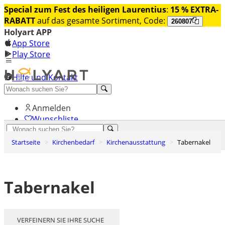
Special zum Fest des heiligen Laurentius
:
15 % EXTRA-
RABATT
auf das gesamte Sortiment, Code:
260807
Holyart APP
App Store
Play Store
Hilfe und Kontakt
Entdecken Sie Premium
Anmelden
Wunschliste
0
Startseite
Kirchenbedarf
Kirchenausstattung
Tabernakel
Warenkorb
Tabernakel
VERFEINERN SIE IHRE SUCHE