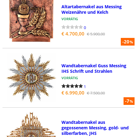
Altartabernakel aus Messing
Weizenähre und Kelch
VORRÄTIG
0
€ 4.700,00
€ 5.900,00
-20
%
Wandtabernakel Guss Messing
IHS Schrift und Strahlen
VORRÄTIG
1
€ 6.990,00
€ 7.500,00
-7
%
Wandtabernakel aus
gegossenem Messing, gold- und
silberfarben, JHS