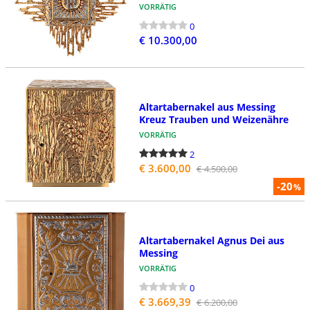
VORRÄTIG
0
€ 10.300,00
Altartabernakel aus Messing
Kreuz Trauben und Weizenähre
VORRÄTIG
2
€ 3.600,00
€ 4.500,00
-20
%
Altartabernakel Agnus Dei aus
Messing
VORRÄTIG
0
€ 3.669,39
€ 6.200,00