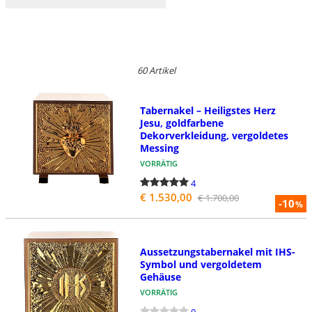
60 Artikel
Tabernakel – Heiligstes Herz
Jesu, goldfarbene
Dekorverkleidung, vergoldetes
Messing
VORRÄTIG
4
€ 1.530,00
€ 1.700,00
-10
%
Aussetzungstabernakel mit IHS-
Symbol und vergoldetem
Gehäuse
VORRÄTIG
0