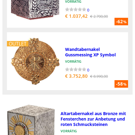
VORRÄTIG
0
€ 1.037,42
€ 2.700,00
-62
%
OUTLET
Wandtabernakel
Gussmessing XP Symbol
VORRÄTIG
0
€ 3.752,80
€ 8.990,00
-58
%
Altartabernakel aus Bronze mit
Fensterchen zur Anbetung und
roten Schmucksteinen
VORRÄTIG