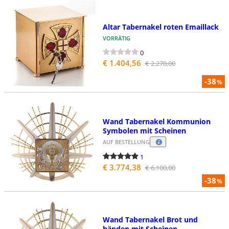
Altar Tabernakel roten Emaillack
VORRÄTIG
0
€ 1.404,56
€ 2.270,00
-38
%
Wand Tabernakel Kommunion
Symbolen mit Scheinen
AUF BESTELLUNG
1
€ 3.774,38
€ 6.100,00
-38
%
Wand Tabernakel Brot und
händen mit Scheinen