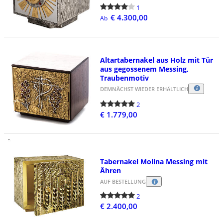
1
€ 4.300,00
Ab
Altartabernakel aus Holz mit Tür
aus gegossenem Messing,
Traubenmotiv
DEMNÄCHST WIEDER ERHÄLTLICH
2
€ 1.779,00
Tabernakel Molina Messing mit
Ähren
AUF BESTELLUNG
2
€ 2.400,00