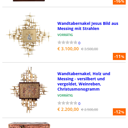
-16
%
Wandtabernakel Jesus Bild aus
Messing mit Strahlen
VORRÄTIG
0
€ 3.100,00
€ 3.500,00
-11
%
Wandtabernakel, Holz und
Messing - versilbert und
vergoldet, Weinreben,
Christusmonogramm
VORRÄTIG
0
€ 2.200,00
€ 2.500,00
-12
%