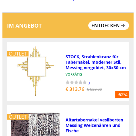
IM ANGEBOT
ENTDECKEN
OUTLET
STOCK, Strahlenkranz für
Tabernakel, moderner Stil,
Messing vergoldet, 30x30 cm
VORRÄTIG
0
€ 313,76
€ 829,00
-62
%
OUTLET
Altartabernakel vesilberten
Messing Weizenähren und
Fische