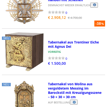
DEMNÄCHST WIEDER ERHÄLTLICH
0
€ 2.908,12
€ 4.700,00
-38
%
NEU
Tabernakel aus Trentiner Eiche
mit Agnus Dei
VORRÄTIG
0
€ 1.500,00
Tabernakel von Molina aus
NEU
vergoldetem Messing im
Barockstil mit Kreuzigungsszene
– 50 × 30 × 30 cm
AUF BESTELLUNG