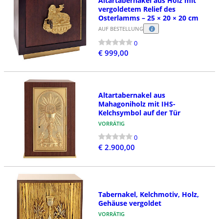
Altartabernakel aus Holz mit
vergoldetem Relief des
Osterlamms – 25 × 20 × 20 cm
AUF BESTELLUNG
0
€ 999,00
Altartabernakel aus
Mahagoniholz mit IHS-
Kelchsymbol auf der Tür
VORRÄTIG
0
€ 2.900,00
Tabernakel, Kelchmotiv, Holz,
Gehäuse vergoldet
VORRÄTIG