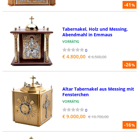
-41
%
Tabernakel, Holz und Messing,
Abendmahl in Emmaus
VORRÄTIG
0
€ 4.800,00
€ 6.500,00
-26
%
Altar Tabernakel aus Messing mit
Fensterchen
VORRÄTIG
0
€ 9.000,00
€ 10.700,00
-16
%