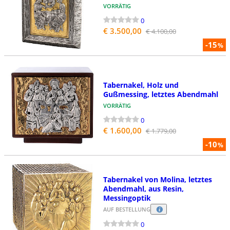
VORRÄTIG
0
€ 3.500,00
€ 4.100,00
-15
%
Tabernakel, Holz und
Gußmessing, letztes Abendmahl
VORRÄTIG
0
€ 1.600,00
€ 1.779,00
-10
%
Tabernakel von Molina, letztes
Abendmahl, aus Resin,
Messingoptik
AUF BESTELLUNG
0