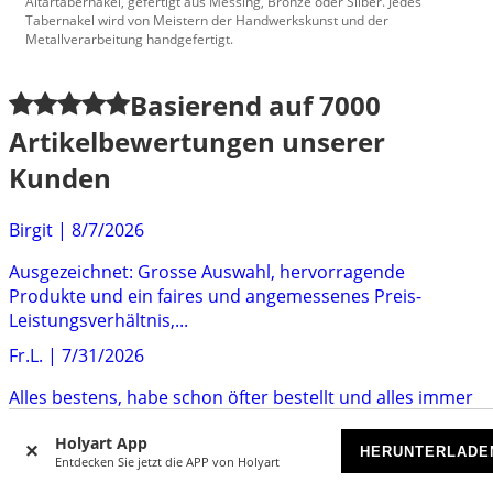
Altartabernakel, gefertigt aus Messing, Bronze oder Silber. Jedes
Tabernakel wird von Meistern der Handwerkskunst und der
Metallverarbeitung handgefertigt.
Basierend auf
7000
Artikelbewertungen unserer
Kunden
Birgit
|
8/7/2026
Ausgezeichnet: Grosse Auswahl, hervorragende
Produkte und ein faires und angemessenes Preis-
Leistungsverhältnis,...
Fr.L.
|
7/31/2026
Alles bestens, habe schon öfter bestellt und alles immer
zur vollen Zufriedenheit ausgeführt.
Holyart App
HERUNTERLADE
EG
|
7/29/2026
Entdecken Sie jetzt die APP von Holyart