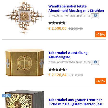
Wandtabernakel letzte
Abendmahl Messing mit Strahlen
DEMNÄCHST WIEDER ERHÄLTLICH
1
€ 2.500,00
€ 2.990,00
-16
%
Tabernakel Ausstellung
Allerheiligste
DEMNÄCHST WIEDER ERHÄLTLICH
1
€ 2.126,84
€ 3.600,00
-41
%
NEU
Tabernakel aus grauer Trentiner
Eiche mit Heiligstem Herzen Jesu