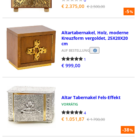
€ 2.375,00
€ 2.500,00
-5
%
Altartabernakel, Holz, moderne
Kreuzform vergoldet, 25X20X20
cm
AUF BESTELLUNG
1
€ 999,00
Altar Tabernakel Fels-Effekt
VORRÄTIG
4
€ 1.051,87
€ 1.700,00
-38
%