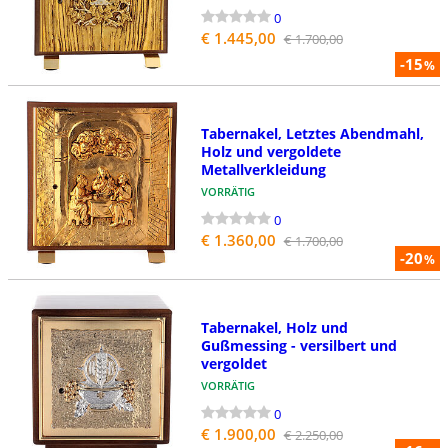
0
€ 1.445,00
€ 1.700,00
-15
%
Tabernakel, Letztes Abendmahl,
Holz und vergoldete
Metallverkleidung
VORRÄTIG
0
€ 1.360,00
€ 1.700,00
-20
%
Tabernakel, Holz und
Gußmessing - versilbert und
vergoldet
VORRÄTIG
0
€ 1.900,00
€ 2.250,00