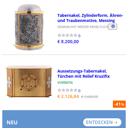
Tabernakel, Zylinderform, Ähren-
und Traubenmotive, Messing
DEMNÄCHST WIEDER ERHÄLTLICH
0
€ 8.200,00
Aussetzungs-Tabernakel,
Türchen mit Relief Kruzifix
VORRÄTIG
0
€ 2.126,84
€ 3.600,00
-41
%
NEU
ENTDECKEN