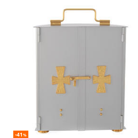
-41
%