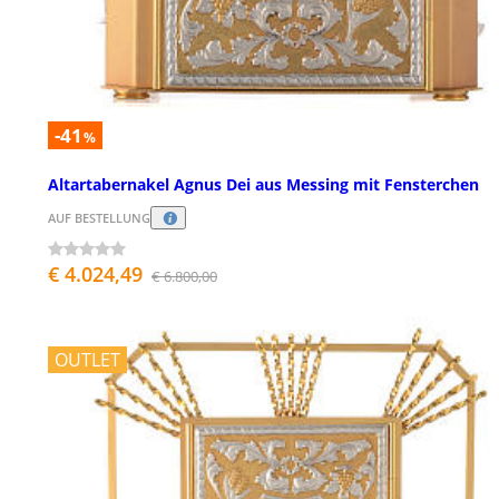
-41
%
Altartabernakel Agnus Dei aus Messing mit Fensterchen
AUF BESTELLUNG
€ 4.024,49
€ 6.800,00
OUTLET