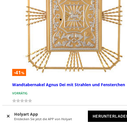
-41
%
Wandtabernakel Agnus Dei mit Strahlen und Fensterchen
VORRÄTIG
€ 4.610,41
€ 7.790,00
Holyart App
HERUNTERLADE
Entdecken Sie jetzt die APP von Holyart