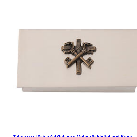
Tabernakel Schlüßel Gehäuse Molina Schlüßel und Kreuz