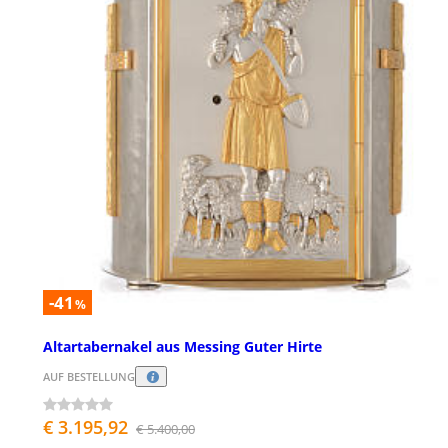
-41
%
Altartabernakel aus Messing Guter Hirte
AUF BESTELLUNG
€ 3.195,92
€ 5.400,00