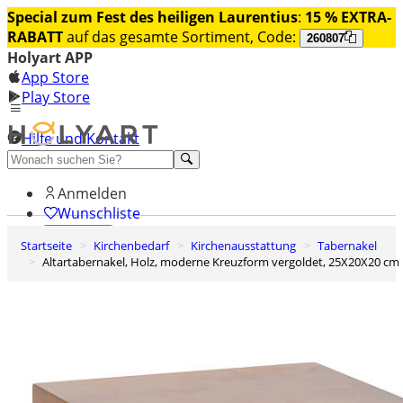
Special zum Fest des heiligen Laurentius
:
15 % EXTRA-
RABATT
auf das gesamte Sortiment, Code:
260807
Holyart APP
App Store
Play Store
Hilfe und Kontakt
Entdecken Sie Premium
Anmelden
Wunschliste
Startseite
Kirchenbedarf
Kirchenausstattung
Tabernakel
0
Altartabernakel, Holz, moderne Kreuzform vergoldet, 25X20X20 cm
Warenkorb