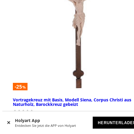
-25
%
Vortragekreuz mit Basis, Modell Siena, Corpus Christi aus
Naturholz, Barockkreuz gebeizt
€ 399,00
€ 529,00
Ab
Holyart App
HERUNTERLADE
Entdecken Sie jetzt die APP von Holyart