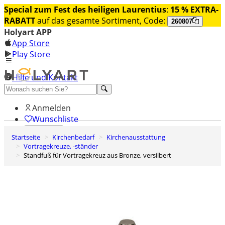
Special zum Fest des heiligen Laurentius
:
15 % EXTRA-
RABATT
auf das gesamte Sortiment, Code:
260807
Holyart APP
App Store
Play Store
Hilfe und Kontakt
Entdecken Sie Premium
Anmelden
Wunschliste
Startseite
Kirchenbedarf
Kirchenausstattung
0
Vortragekreuze, -ständer
Warenkorb
Standfuß für Vortragekreuz aus Bronze, versilbert