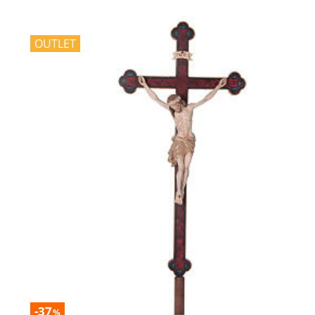
OUTLET
-37
%