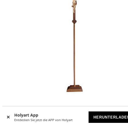
Vortragekreuz, Modell Leonardo, Corpus Christi 3 x gebeiz
Barockkreuz gebeizt
Holyart App
HERUNTERLADE
Entdecken Sie jetzt die APP von Holyart
VORRÄTIG