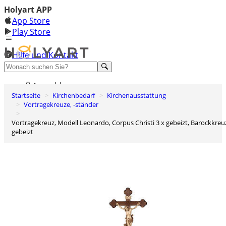
Holyart APP
App Store
Play Store
Hilfe und Kontakt
Entdecken Sie Premium
Anmelden
Startseite
Kirchenbedarf
Kirchenausstattung
Wunschliste
Vortragekreuze, -ständer
0
Vortragekreuz, Modell Leonardo, Corpus Christi 3 x gebeizt, Barockkreuz
Warenkorb
gebeizt