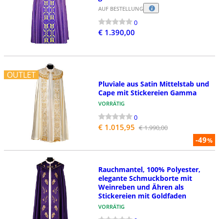
AUF BESTELLUNG
0
€ 1.390,00
OUTLET
Pluviale aus Satin Mittelstab und
Cape mit Stickereien Gamma
VORRÄTIG
0
€ 1.015,95
€ 1.990,00
-49
%
Rauchmantel, 100% Polyester,
elegante Schmuckborte mit
Weinreben und Ähren als
Stickereien mit Goldfaden
VORRÄTIG