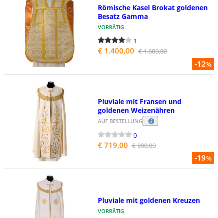
Römische Kasel Brokat goldenen
Besatz Gamma
VORRÄTIG
1
€ 1.400,00
€ 1.600,00
-12
%
Pluviale mit Fransen und
goldenen Weizenähren
AUF BESTELLUNG
0
€ 719,00
€ 890,00
-19
%
Pluviale mit goldenen Kreuzen
VORRÄTIG