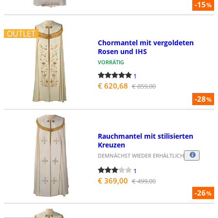
-15
%
OUTLET
Chormantel mit vergoldeten
Rosen und IHS
VORRÄTIG
1
€ 620,68
€ 859,00
-28
%
Rauchmantel mit stilisierten
Kreuzen
DEMNÄCHST WIEDER ERHÄLTLICH
1
€ 369,00
€ 499,00
-26
%