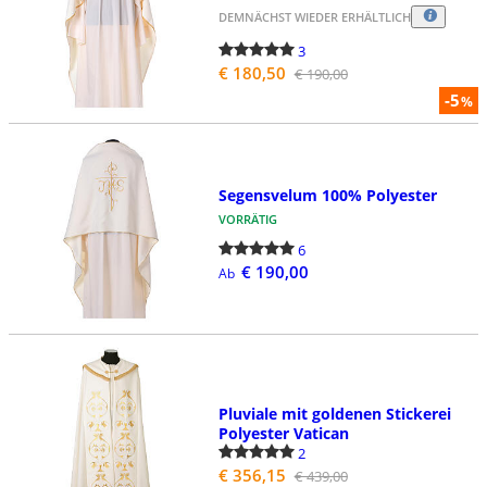
DEMNÄCHST WIEDER ERHÄLTLICH
3
€ 180,50
€ 190,00
-5
%
Segensvelum 100% Polyester
VORRÄTIG
6
€ 190,00
Ab
Pluviale mit goldenen Stickerei
Polyester Vatican
2
€ 356,15
€ 439,00