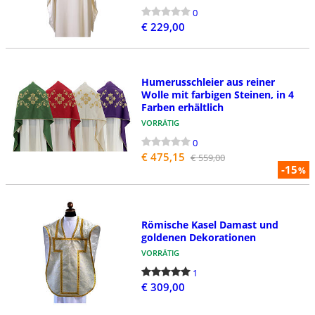
0
€ 229,00
Humerusschleier aus reiner
Wolle mit farbigen Steinen, in 4
Farben erhältlich
VORRÄTIG
0
€ 475,15
€ 559,00
-15
%
Römische Kasel Damast und
goldenen Dekorationen
VORRÄTIG
1
€ 309,00