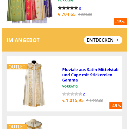
VORRÄTIG
3
€ 704,65
€ 829,00
-15
%
IM ANGEBOT
ENTDECKEN
OUTLET
Pluviale aus Satin Mittelstab
und Cape mit Stickereien
Gamma
VORRÄTIG
0
€ 1.015,95
€ 1.990,00
-49
%
OUTLET