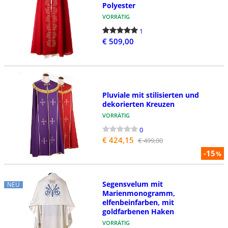
Polyester
VORRÄTIG
1
€ 509,00
Pluviale mit stilisierten und
dekorierten Kreuzen
VORRÄTIG
0
€ 424,15
€ 499,00
-15
%
Segensvelum mit
NEU
Marienmonogramm,
elfenbeinfarben, mit
goldfarbenen Haken
VORRÄTIG