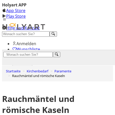
Holyart APP
App Store
Play Store
Hilfe und Kontakt
Entdecken Sie Premium
Anmelden
Wunschliste
0
Warenkorb
Startseite
Kirchenbedarf
Paramente
Rauchmäntel und römische Kaseln
Rauchmäntel und
römische Kaseln