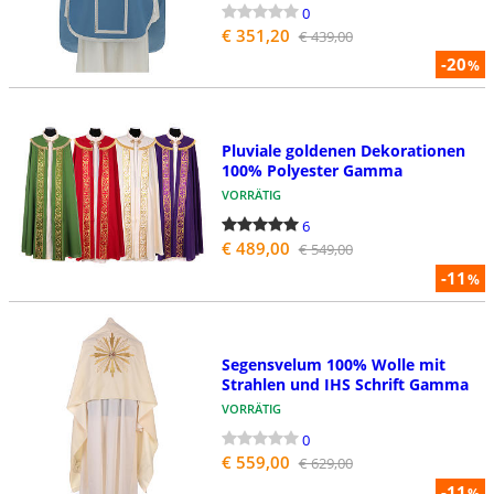
0
€ 351,20
€ 439,00
-20
%
Pluviale goldenen Dekorationen
100% Polyester Gamma
VORRÄTIG
6
€ 489,00
€ 549,00
-11
%
Segensvelum 100% Wolle mit
Strahlen und IHS Schrift Gamma
VORRÄTIG
0
€ 559,00
€ 629,00
-11
%