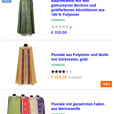
Rauchmantel mit fein
NEU
gemusterter Bordüre und
goldfarbenen Abschlüssen aus
100 % Polyester
VORRÄTIG
0
€ 359,00
Pluviale aus Polyester und Wolle
mit Stickereien, gold
VORRÄTIG
1
€ 458,38
€ 559,00
-18
%
Pluviale mit gezwirnten Faden
aus Merinowolle