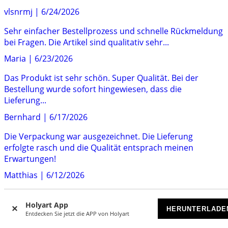
vlsnrmj
|
6/24/2026
Sehr einfacher Bestellprozess und schnelle Rückmeldung
bei Fragen. Die Artikel sind qualitativ sehr...
Maria
|
6/23/2026
Das Produkt ist sehr schön. Super Qualität. Bei der
Bestellung wurde sofort hingewiesen, dass die
Lieferung...
Bernhard
|
6/17/2026
Die Verpackung war ausgezeichnet. Die Lieferung
erfolgte rasch und die Qualität entsprach meinen
Erwartungen!
Matthias
|
6/12/2026
Das beste Geschäft, was religiöse Artikel betrifft.
Holyart App
HERUNTERLADE
Myrta
|
6/1/2026
Entdecken Sie jetzt die APP von Holyart