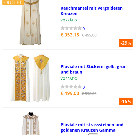
OUTLET
Rauchmantel mit vergoldeten
Kreuzen
VORRÄTIG
0
€ 353,15
€ 499,00
-29
%
Pluviale mit Stickerei gelb, grün
und braun
VORRÄTIG
0
€ 499,00
€ 590,00
-15
%
Pluviale mit strasssteinen und
goldenen Kreuzen Gamma