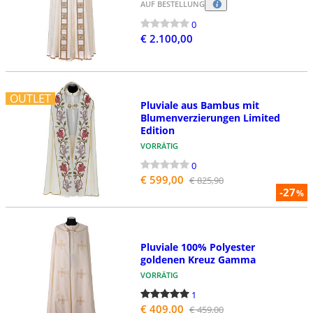
AUF BESTELLUNG
0
€ 2.100,00
OUTLET
Pluviale aus Bambus mit
Blumenverzierungen Limited
Edition
VORRÄTIG
0
€ 599,00
€ 825,90
-27
%
Pluviale 100% Polyester
goldenen Kreuz Gamma
VORRÄTIG
1
€ 409,00
€ 459,00