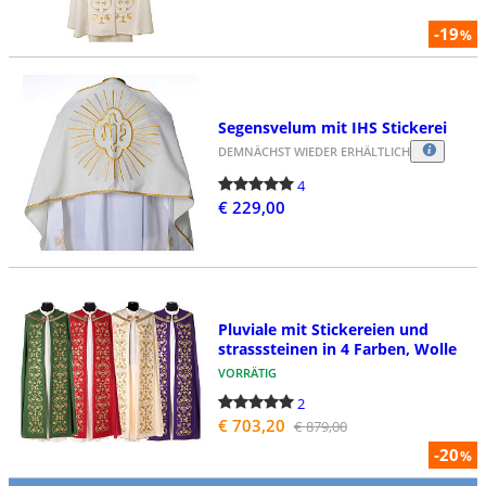
-19
%
Segensvelum mit IHS Stickerei
DEMNÄCHST WIEDER ERHÄLTLICH
4
€ 229,00
Pluviale mit Stickereien und
strasssteinen in 4 Farben, Wolle
VORRÄTIG
2
€ 703,20
€ 879,00
-20
%