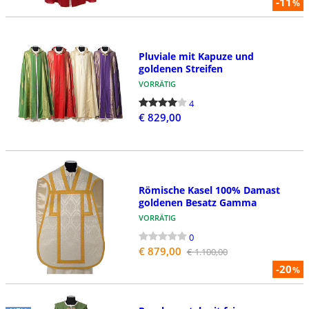
-11
%
Pluviale mit Kapuze und
goldenen Streifen
VORRÄTIG
4
€ 829,00
Römische Kasel 100% Damast
goldenen Besatz Gamma
VORRÄTIG
0
€ 879,00
€ 1.100,00
-20
%