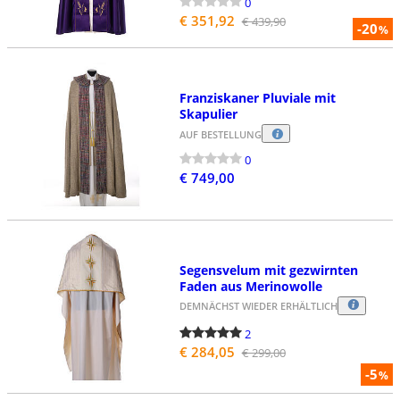
0
€ 351,92
€ 439,90
-20
%
Franziskaner Pluviale mit
Skapulier
AUF BESTELLUNG
0
€ 749,00
Segensvelum mit gezwirnten
Faden aus Merinowolle
DEMNÄCHST WIEDER ERHÄLTLICH
2
€ 284,05
€ 299,00
-5
%