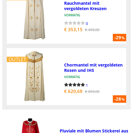
Rauchmantel mit
vergoldeten Kreuzen
VORRÄTIG
0
€ 353,15
€ 499,00
-29
%
OUTLET
Chormantel mit vergoldeten
Rosen und IHS
VORRÄTIG
1
€ 620,68
€ 859,00
-28
%
Pluviale mit Blumen Stickerei aus