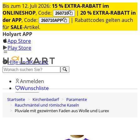
Bis zum 12. Juli 2026:
15 % EXTRA-RABATT im
ONLINESHOP
, Code:
|
20 % EXTRA-RABATT in
260710
der APP
, Code:
| Rabattcodes gelten auch
260710APP
für
SALE
-Artikel.
Holyart APP
App Store
Play Store
Hilfe und Kontakt
Entdecken Sie Premium
Anmelden
Wunschliste
Startseite
Kirchenbedarf
Paramente
0
Rauchmäntel und römische Kaseln
Warenkorb
Pluviale mit gezwirnten Faden aus Wolle und Lurex