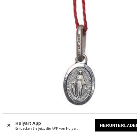
Holyart App
Wunderbare Medaille Silber oval
HERUNTERLADE
Entdecken Sie jetzt die APP von Holyart
VORRÄTIG