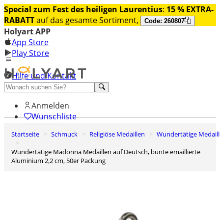
Special zum Fest des heiligen Laurentius
:
15 % EXTRA-
RABATT
auf das gesamte Sortiment,
Code: 260807
Holyart APP
App Store
Play Store
Hilfe und Kontakt
Entdecken Sie Premium
Anmelden
Wunschliste
Startseite
Schmuck
Religiöse Medaillen
Wundertätige Medail
0
Warenkorb
Wundertätige Madonna Medaillen auf Deutsch, bunte emaillierte
Aluminium 2,2 cm, 50er Packung