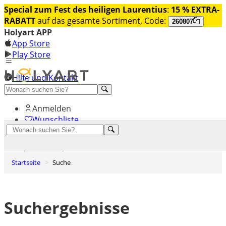
Special zum Fest des heiligen Laurentius
:
15 % EXTRA-
RABATT
auf das gesamte Sortiment, Code:
260807
Holyart APP
App Store
Play Store
Hilfe und Kontakt
Entdecken Sie Premium
Anmelden
Wunschliste
0
Warenkorb
Startseite
Suche
Suchergebnisse