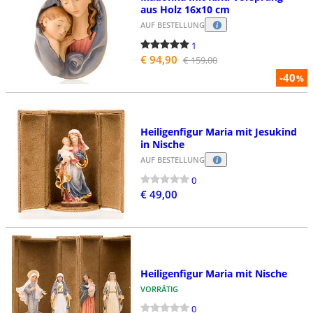
aus Holz 16x10 cm
AUF BESTELLUNG
1
€ 94,90
€ 159,00
-40
%
Heiligenfigur Maria mit Jesukind
in Nische
AUF BESTELLUNG
0
€ 49,00
Heiligenfigur Maria mit Nische
VORRÄTIG
0