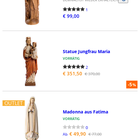
1
€ 99,00
Statue Jungfrau Maria
VORRÄTIG
2
€ 351,50
€ 370,00
-5
%
OUTLET
Madonna aus Fatima
VORRÄTIG
0
€ 49,90
€ 77,00
Ab