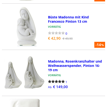
Büste Madonna mit Kind
Francesco Pinton 13 cm
VORRÄTIG
0
€ 42,90
€ 49,90
-14
%
Madonna, Rosenkranzhalter und
Weihwasserspender, Pinton 16-
19 cm
VORRÄTIG
1
€ 149,00
Ab