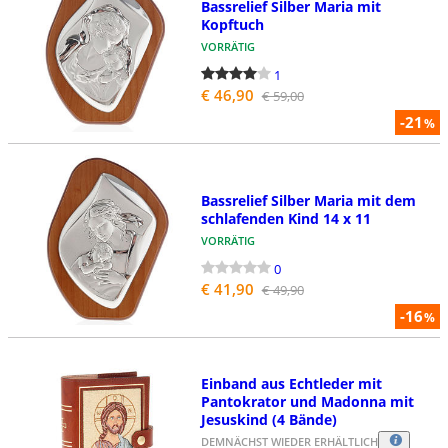
Bassrelief Silber Maria mit
Kopftuch
VORRÄTIG
1
€ 46,90
€ 59,00
-21
%
Bassrelief Silber Maria mit dem
schlafenden Kind 14 x 11
VORRÄTIG
0
€ 41,90
€ 49,90
-16
%
Einband aus Echtleder mit
Pantokrator und Madonna mit
Jesuskind (4 Bände)
DEMNÄCHST WIEDER ERHÄLTLICH