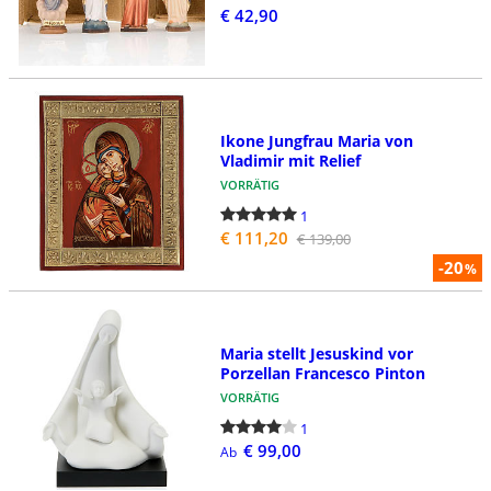
€ 42,90
Ikone Jungfrau Maria von
Vladimir mit Relief
VORRÄTIG
1
€ 111,20
€ 139,00
-20
%
Maria stellt Jesuskind vor
Porzellan Francesco Pinton
VORRÄTIG
1
€ 99,00
Ab