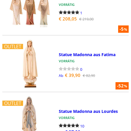
VORRÄTIG
1
€ 208,05
€ 219,00
-5
%
OUTLET
Statue Madonna aus Fatima
VORRÄTIG
0
€ 39,90
€ 82,90
Ab
-52
%
OUTLET
Statue Madonna aus Lourdes
VORRÄTIG
10