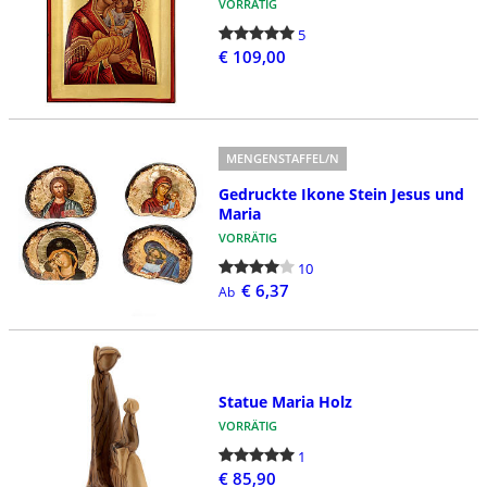
VORRÄTIG
5
€ 109,00
MENGENSTAFFEL/N
Gedruckte Ikone Stein Jesus und
Maria
VORRÄTIG
10
€ 6,37
Ab
Statue Maria Holz
VORRÄTIG
1
€ 85,90