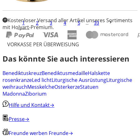
Kostenloser Versand aller Artikel unseres Sortiments
1
2
3
4
5
...
33
mit Holyart-Premium.
VORKASSE PER ÜBERWEISUNG
Das könnte Sie auch interessieren
Benediktuskreuz
Benediktusmedaille
Halskette
rosenkranze
Led licht
Liturgische Ausrüstung
Liturgische
weihrauch
Messkelche
Osterkerze
Statuen
Madonna
Ziborium
Hilfe und Kontakt
→
Presse
→
Freunde werben Freunde
→