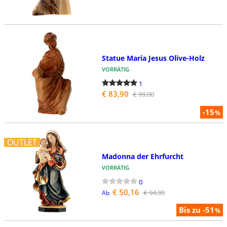
Statue Maria Jesus Olive-Holz
VORRÄTIG
1
€ 83,90
€ 99,00
-15
%
OUTLET
Madonna der Ehrfurcht
VORRÄTIG
0
€ 50,16
€ 94,90
Ab
Bis zu -51
%