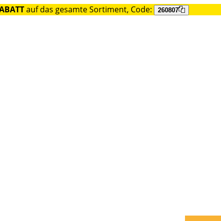
RABATT
auf das gesamte Sortiment, Code:
260807