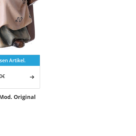
en Artikel.
0€
Mod. Original