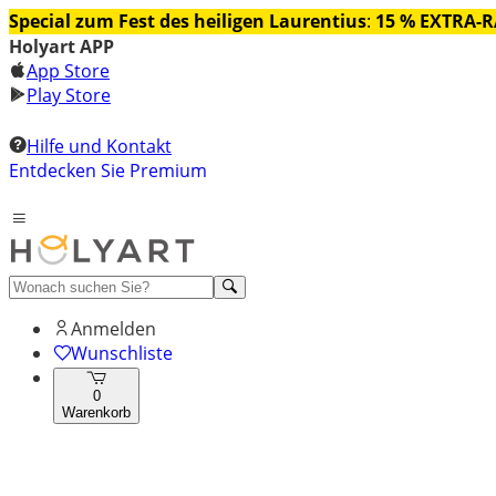
Special zum Fest des heiligen Laurentius
:
15 % EXTRA-
Holyart APP
App Store
Play Store
Hilfe und Kontakt
Entdecken Sie Premium
Anmelden
Wunschliste
0
Warenkorb