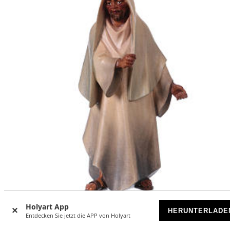
Holyart App
HERUNTERLADE
Stehender Kameltreiber 12cm Mod. Original Cometa
Entdecken Sie jetzt die APP von Holyart
Grödnertal Holz