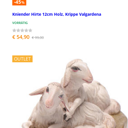
-45
%
Kniender Hirte 12cm Holz, Krippe Valgardena
VORRÄTIG
€ 54,90
€ 99,00
OUTLET