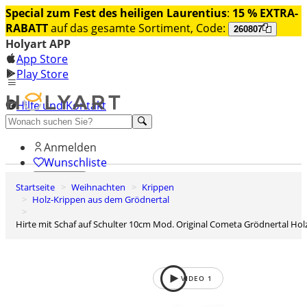
Special zum Fest des heiligen Laurentius
:
15 % EXTRA-
RABATT
auf das gesamte Sortiment, Code:
260807
Holyart APP
App Store
Play Store
Hilfe und Kontakt
Entdecken Sie Premium
Anmelden
Wunschliste
Startseite
Weihnachten
Krippen
0
Holz-Krippen aus dem Grödnertal
Warenkorb
Hirte mit Schaf auf Schulter 10cm Mod. Original Cometa Grödnertal Hol
VIDEO
1