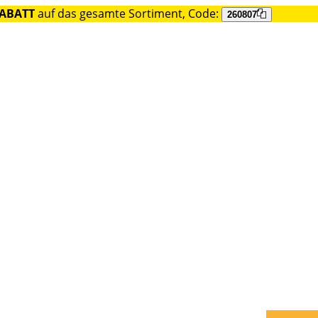
RABATT
auf das gesamte Sortiment, Code:
260807