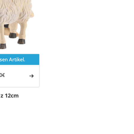
en Artikel.
0€
lz 12cm