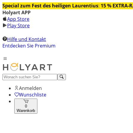
Special zum Fest des heiligen Laurentius
:
15 % EXTRA-
Holyart APP
App Store
Play Store
Hilfe und Kontakt
Entdecken Sie Premium
Anmelden
Wunschliste
0
Warenkorb