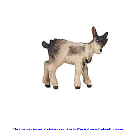
Ziecke stehend Grödnertal Holz für Krippe Rainell 11cm