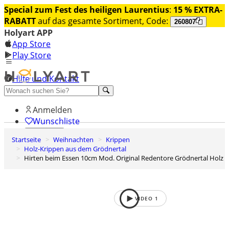
Special zum Fest des heiligen Laurentius
:
15 % EXTRA-
RABATT
auf das gesamte Sortiment, Code:
260807
Holyart APP
App Store
Play Store
Hilfe und Kontakt
Entdecken Sie Premium
Anmelden
Wunschliste
Startseite
Weihnachten
Krippen
0
Holz-Krippen aus dem Grödnertal
Warenkorb
Hirten beim Essen 10cm Mod. Original Redentore Grödnertal Holz
VIDEO
1