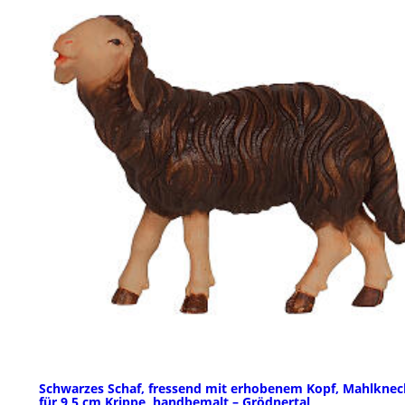
Schwarzes Schaf, fressend mit erhobenem Kopf, Mahlknec
für 9,5 cm Krippe, handbemalt – Grödnertal