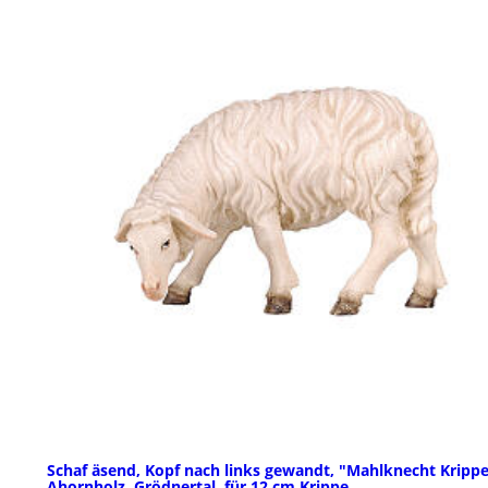
Schaf äsend, Kopf nach links gewandt, "Mahlknecht Krippe
Ahornholz, Grödnertal, für 12 cm Krippe