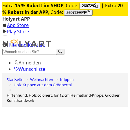
Extra
15 % Rabatt im SHOP
, Code:
| Extra
20
260729
% Rabatt in der APP
, Code:
260729APP
Holyart APP
App Store
Play Store
Hilfe und Kontakt
Entdecken Sie Premium
Anmelden
Wunschliste
Startseite
Weihnachten
Krippen
0
Holz-Krippen aus dem Grödnertal
Warenkorb
Hirtenhund, Holz coloriert, für 12 cm Heimatland-Krippe, Grödner
Kunsthandwerk