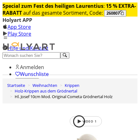
Special zum Fest des heiligen Laurentius
:
15 % EXTRA-
RABATT
auf das gesamte Sortiment, Code:
260807
Holyart APP
App Store
Play Store
Hilfe und Kontakt
Entdecken Sie Premium
Anmelden
Wunschliste
Startseite
Weihnachten
Krippen
0
Holz-Krippen aus dem Grödnertal
Warenkorb
Hl. Josef 10cm Mod. Original Cometa Grödnertal Holz
VIDEO
1