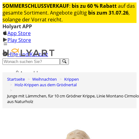
SOMMERSCHLUSSVERKAUF
:
bis zu 60 % Rabatt
auf das
gesamte Sortiment. Angebote gültig
bis zum 31.07.26
,
solange der Vorrat reicht.
Holyart APP
App Store
Play Store
Hilfe und Kontakt
Entdecken Sie Premium
Anmelden
Startseite
Weihnachten
Krippen
Wunschliste
Holz-Krippen aus dem Grödnertal
0
Junge mit Lämmchen, für 10 cm Grödner Krippe, Linie Montano Cirmolo,
Warenkorb
aus Naturholz