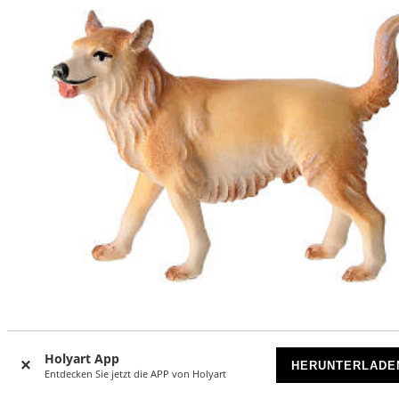
Holyart App
Schäferhund 12cm Mod. Original Redentore Grödnertal Ho
HERUNTERLADE
Entdecken Sie jetzt die APP von Holyart
VORRÄTIG