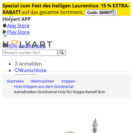
Special zum Fest des heiligen Laurentius
:
15 % EXTRA-
RABATT
auf das gesamte Sortiment,
Code: 260807
Holyart APP
App Store
Play Store
Hilfe und Kontakt
Entdecken Sie Premium
Anmelden
Wunschliste
Startseite
Weihnachten
Krippen
0
Holz-Krippen aus dem Grödnertal
Warenkorb
Kameltreiber Grödnertal Holz für Krippe Rainell 9cm