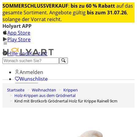
SOMMERSCHLUSSVERKAUF
:
bis zu 60 % Rabatt
auf das
gesamte Sortiment. Angebote gültig
bis zum 31.07.26
,
solange der Vorrat reicht.
Holyart APP
App Store
Play Store
Hilfe und Kontakt
Entdecken Sie Premium
Anmelden
Wunschliste
Startseite
Weihnachten
Krippen
0
Holz-Krippen aus dem Grödnertal
Warenkorb
Kind mit Brotkorb Grödnertal Holz für Krippe Rainell 9cm