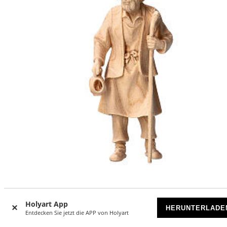
Josef, für 12 cm Grödner Krippe, Linie Montano Cirmolo, a
Naturholz
Holyart App
HERUNTERLADE
Entdecken Sie jetzt die APP von Holyart
AUF BESTELLUNG