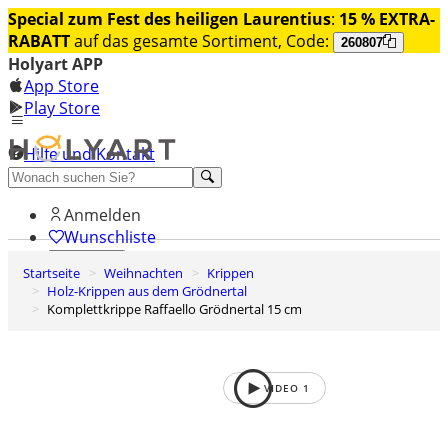
Special zum Fest des heiligen Laurentius
:
15 % EXTRA-
RABATT
auf das gesamte Sortiment, Code:
260807
Holyart APP
App Store
Play Store
Hilfe und Kontakt
Entdecken Sie Premium
Anmelden
Wunschliste
Startseite
Weihnachten
Krippen
0
Holz-Krippen aus dem Grödnertal
Warenkorb
Komplettkrippe Raffaello Grödnertal 15 cm
VIDEO
1