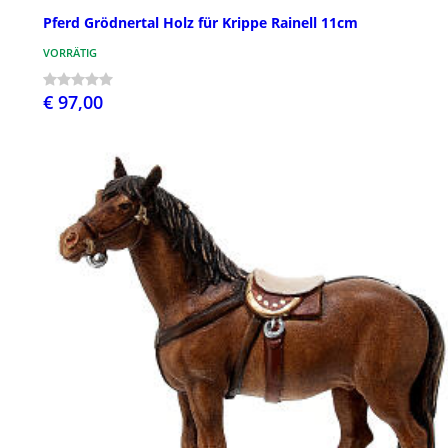
Pferd Grödnertal Holz für Krippe Rainell 11cm
VORRÄTIG
€ 97,00