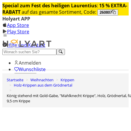
Special zum Fest des heiligen Laurentius
:
15 % EXTRA-
RABATT
auf das gesamte Sortiment, Code:
260807
Holyart APP
App Store
Play Store
Hilfe und Kontakt
Entdecken Sie Premium
Anmelden
Wunschliste
Startseite
Weihnachten
Krippen
0
Holz-Krippen aus dem Grödnertal
Warenkorb
König stehend mit Gold-Gabe, "Mahlknecht Krippe", Holz, Grödnertal, für
9,5 cm Krippe